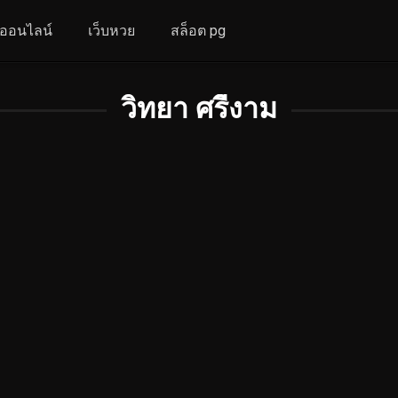
งออนไลน์
เว็บหวย
สล็อต pg
วิทยา ศรีงาม