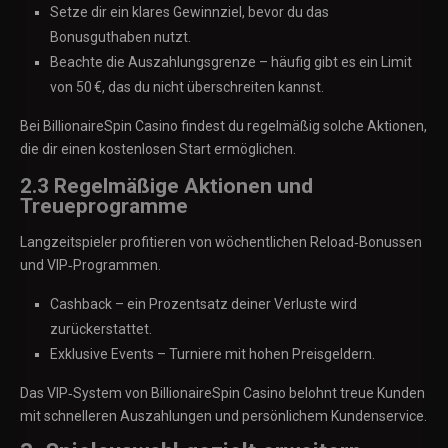
Setze dir ein klares Gewinnziel, bevor du das
Bonusguthaben nutzt.
Beachte die Auszahlungsgrenze – häufig gibt es ein Limit
von 50 €, das du nicht überschreiten kannst.
Bei BillionaireSpin Casino findest du regelmäßig solche Aktionen,
die dir einen kostenlosen Start ermöglichen.
2.3 Regelmäßige Aktionen und
Treueprogramme
Langzeitspieler profitieren von wöchentlichen Reload‑Bonussen
und VIP‑Programmen.
Cashback – ein Prozentsatz deiner Verluste wird
zurückerstattet.
Exklusive Events – Turniere mit hohen Preisgeldern.
Das VIP‑System von BillionaireSpin Casino belohnt treue Kunden
mit schnelleren Auszahlungen und persönlichem Kundenservice.