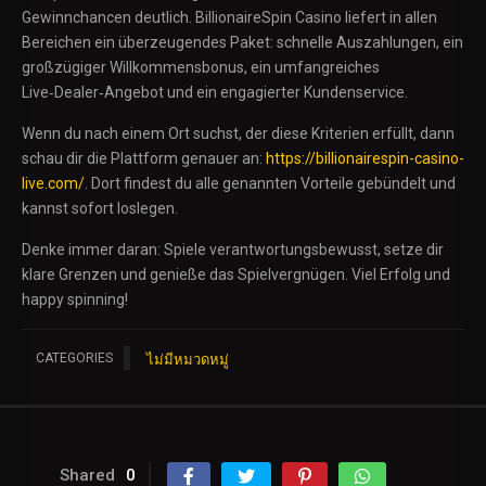
Gewinnchancen deutlich. BillionaireSpin Casino liefert in allen
Bereichen ein überzeugendes Paket: schnelle Auszahlungen, ein
großzügiger Willkommensbonus, ein umfangreiches
Live‑Dealer‑Angebot und ein engagierter Kundenservice.
Wenn du nach einem Ort suchst, der diese Kriterien erfüllt, dann
schau dir die Plattform genauer an:
https://billionairespin-casino-
live.com/
. Dort findest du alle genannten Vorteile gebündelt und
kannst sofort loslegen.
Denke immer daran: Spiele verantwortungsbewusst, setze dir
klare Grenzen und genieße das Spielvergnügen. Viel Erfolg und
happy spinning!
CATEGORIES
ไม่มีหมวดหมู่
Shared
0