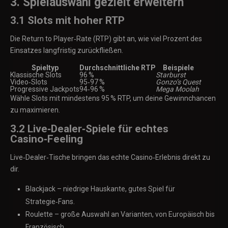
3. Spielauswahl gezielt erweitern
3.1 Slots mit hoher RTP
Die Return to Player‑Rate (RTP) gibt an, wie viel Prozent des
Einsatzes langfristig zurückfließen.
Spieltyp
Durchschnittliche RTP
Beispiele
Klassische Slots
96 %
Starburst
Video‑Slots
95‑97 %
Gonzo’s Quest
Progressive Jackpots
94‑96 %
Mega Moolah
Wähle Slots mit mindestens 95 % RTP, um deine Gewinnchancen
zu maximieren.
3.2 Live‑Dealer‑Spiele für echtes
Casino‑Feeling
Live‑Dealer‑Tische bringen das echte Casino‑Erlebnis direkt zu
dir.
Blackjack – niedrige Hauskante, gutes Spiel für
Strategie‑Fans.
Roulette – große Auswahl an Varianten, von Europäisch bis
Französisch.