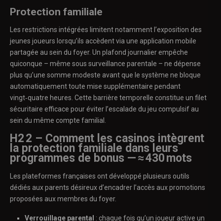
Protection familiale
Les restrictions intégrées limitent notamment l’exposition des
jeunes joueurs lorsqu’ils accèdent via une application mobile
partagée au sein du foyer. Un plafond journalier empêche
quiconque – même sous surveillance parentale – ne dépense
plus qu’une somme modeste avant que le système ne bloque
automatiquement toute mise supplémentaire pendant
vingt‑quatre heures. Cette barrière temporelle constitue un filet
sécuritaire efficace pour éviter l’escalade du jeu compulsif au
sein du même compte familial.
H2 2 – Comment les casinos intègrent
la protection familiale dans leurs
programmes de bonus — ≈ 430 mots
Les plateformes françaises ont développé plusieurs outils
dédiés aux parents désireux d’encadrer l’accès aux promotions
proposées aux membres du foyer.
Verrouillage parental
: chaque fois qu’un joueur active un