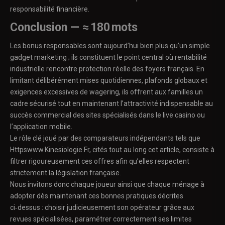
responsabilité financière.
Conclusion — ≈ 180 mots
Les bonus responsables sont aujourd’hui bien plus qu’un simple
gadget marketing ; ils constituent le point central où rentabilité
industrielle rencontre protection réelle des foyers français. En
limitant délibérément mises quotidiennes, plafonds globaux et
exigences excessives de wagering, ils offrent aux familles un
cadre sécurisé tout en maintenant l’attractivité indispensable au
succès commercial des sites spécialisés dans le live casino ou
l’application mobile.
Le rôle clé joué par des comparateurs indépendants tels que
Httpswww.Kinesiologie.Fr, cités tout au long cet article, consiste à
filtrer rigoureusement ces offres afin qu’elles respectent
strictement la législation française.
Nous invitons donc chaque joueur ainsi que chaque ménage à
adopter dès maintenant ces bonnes pratiques décrites
ci‑dessus : choisir judicieusement son opérateur grâce aux
revues spécialisées, paramétrer correctement ses limites