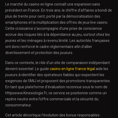
Le marché du casino en ligne connaît une expansion sans
précédent en France. En trois ans, le chiffre d’affaires a bondi de
plus de trente pour cent, porté par la démocratisation des
smartphones et la multiplication des offres de jeux live casino.
Cette croissance s’accompagne d’une prise de conscience
accrue des risques liés à la dépendance au jeu, surtout chez les
jeunes et les ménages à revenu limité. Les autorités françaises
ont donc renforcé le cadre réglementaire afin d’allier
divertissement et protection des joueurs.
Dans ce contexte, le rôle d’un site de comparaison indépendant
devient essentiel. Le guide
casino en ligne france légal
aide les
joueurs à identifier des opérateurs fiables qui respectent les
exigences de l’ANJ et proposent des promotions transparentes.
En tant que plateforme d’évaluation reconnue sous le nom de
Httpswww.Kinesiologie.Fr, ce service se positionne comme un
repère neutre entre l’offre commerciale et la sécurité du
consommateur.
Cet article décortique l’évolution des bonus responsables :