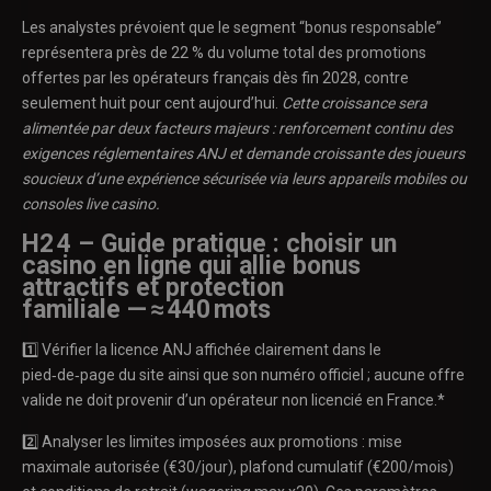
Les analystes prévoient que le segment “bonus responsable”
représentera près de 22 % du volume total des promotions
offertes par les opérateurs français dès fin 2028, contre
seulement huit pour cent aujourd’hui.
Cette croissance sera
alimentée par deux facteurs majeurs : renforcement continu des
exigences réglementaires ANJ et demande croissante des joueurs
soucieux d’une expérience sécurisée via leurs appareils mobiles ou
consoles live casino.
H2 4 – Guide pratique : choisir un
casino en ligne qui allie bonus
attractifs et protection
familiale — ≈ 440 mots
1️⃣ Vérifier la licence ANJ affichée clairement dans le
pied‑de‑page du site ainsi que son numéro officiel ; aucune offre
valide ne doit provenir d’un opérateur non licencié en France.*
2️⃣ Analyser les limites imposées aux promotions : mise
maximale autorisée (€30/jour), plafond cumulatif (€200/mois)