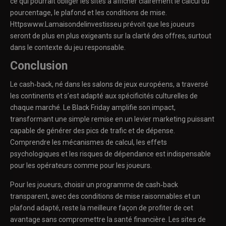
ce qui pourrait obliger les sites à afficher clairement le calcul du
pourcentage, le plafond et les conditions de mise.
Httpswww.Lamaisondelinvestisseu prévoit que les joueurs
seront de plus en plus exigeants sur la clarté des offres, surtout
dans le contexte du jeu responsable.
Conclusion
Le cash‑back, né dans les salons de jeux européens, a traversé
les continents et s’est adapté aux spécificités culturelles de
chaque marché. Le Black Friday amplifie son impact,
transformant une simple remise en un levier marketing puissant
capable de générer des pics de trafic et de dépense.
Comprendre les mécanismes de calcul, les effets
psychologiques et les risques de dépendance est indispensable
pour les opérateurs comme pour les joueurs.
Pour les joueurs, choisir un programme de cash‑back
transparent, avec des conditions de mise raisonnables et un
plafond adapté, reste la meilleure façon de profiter de cet
avantage sans compromettre la santé financière. Les sites de