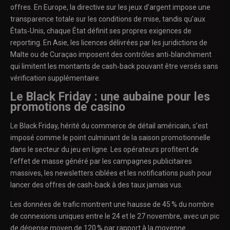
offres. En Europe, la directive sur les jeux d’argent impose une
transparence totale sur les conditions de mise, tandis qu’aux
États‑Unis, chaque État définit ses propres exigences de
reporting. En Asie, les licences délivrées par les juridictions de
Malte ou de Curaçao imposent des contrôles anti‑blanchiment
qui limitent les montants de cash‑back pouvant être versés sans
vérification supplémentaire.
Le Black Friday : une aubaine pour les
promotions de casino
Le Black Friday, hérité du commerce de détail américain, s’est
imposé comme le point culminant de la saison promotionnelle
dans le secteur du jeu en ligne. Les opérateurs profitent de
l’effet de masse généré par les campagnes publicitaires
massives, les newsletters ciblées et les notifications push pour
lancer des offres de cash‑back à des taux jamais vus.
Les données de trafic montrent une hausse de 45 % du nombre
de connexions uniques entre le 24 et le 27 novembre, avec un pic
de dépense moyen de 120 % par rapport à la moyenne