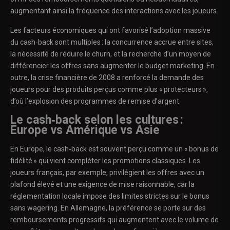
augmentant ainsi la fréquence des interactions avec les joueurs.
Les facteurs économiques qui ont favorisé l’adoption massive
du cash‑back sont multiples : la concurrence accrue entre sites,
la nécessité de réduire le churn, et la recherche d’un moyen de
différencier les offres sans augmenter le budget marketing. En
outre, la crise financière de 2008 a renforcé la demande des
joueurs pour des produits perçus comme plus « protecteurs »,
d’où l’explosion des programmes de remise d’argent.
Le cash‑back selon les cultures :
Europe vs Amérique vs Asie
En Europe, le cash‑back est souvent perçu comme un « bonus de
fidélité » qui vient compléter les promotions classiques. Les
joueurs français, par exemple, privilégient les offres avec un
plafond élevé et une exigence de mise raisonnable, car la
réglementation locale impose des limites strictes sur le bonus
sans wagering. En Allemagne, la préférence se porte sur des
remboursements progressifs qui augmentent avec le volume de