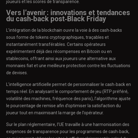
joueurs et les scores de transparence.
Vers l’avenir : innovations et tendances
du cash‑back post‑Black Friday
L’intégration de la blockchain ouvre la voie à des cash‑backs
sous forme de tokens cryptographiques, traçables et
instantanément transférables. Certains opérateurs
expérimentent déjà des récompenses en Bitcoin ou en
stablecoins, offrant ainsi aux joueurs une alternative aux
monnaies fiat et une meilleure protection contre les fluctuations
de devises.
L’intelligence artificielle permet de personnaliser le cash‑back en
temps réel. En analysant le comportement de jeu (RTP préféré,
volatilité des machines, fréquence des paris), l’algorithme ajuste
le pourcentage de remise afin d’optimiser la satisfaction du
joueur tout en maximisant la marge de l’opérateur.
Sur le plan réglementaire, l’UE travaille à une harmonisation des
exigences de transparence pour les programmes de cash‑back,