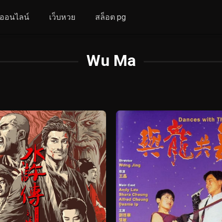
งออนไลน์
เว็บหวย
สล็อต pg
Wu Ma