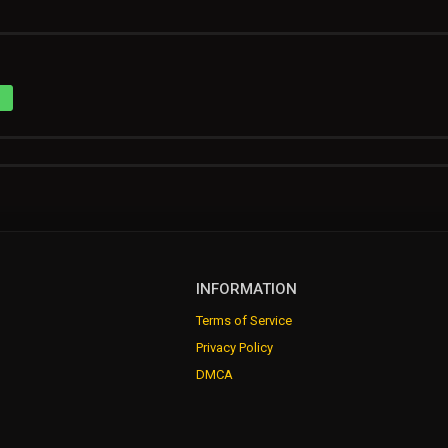
INFORMATION
Terms of Service
Privacy Policy
DMCA