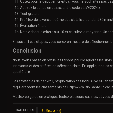
Optez pour le dépôt en crypto si vous ne souhaitez pas pas
Activez le bonus en saisissant le code « LIVE2024 ».
Test gratuit
Profitez de la version démo des slots live pendant 30 minute
Évaluation finale
Notez chaque critère sur 10 et calculez la moyenne. Un sco
En suivant ces étapes, vous serez en mesure de sélectionner le ca
Conclusion
Nous avons passé en revue les raisons pour lesquelles les slot
innovants et des critères de sélection clairs. En appliquant les 
qualité‑prix.
Les stratégies de bankroll, l’exploitation des bonus live et l’a
régulièrement les classements de Httpswww.Bio Sante.Fr, car le
Mettez ce guide en pratique, testez plusieurs casinos, et vous dé
CATEGORIES
ไม่มีหมวดหมู่