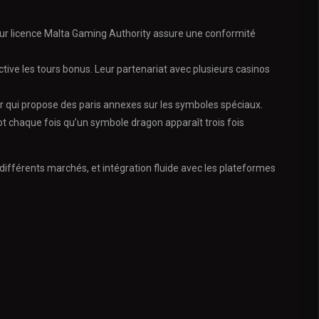
Leur licence Malta Gaming Authority assure une conformité
t active les tours bonus. Leur partenariat avec plusieurs casinos
r qui propose des paris annexes sur les symboles spéciaux.
pot chaque fois qu’un symbole dragon apparaît trois fois
différents marchés, et intégration fluide avec les plateformes