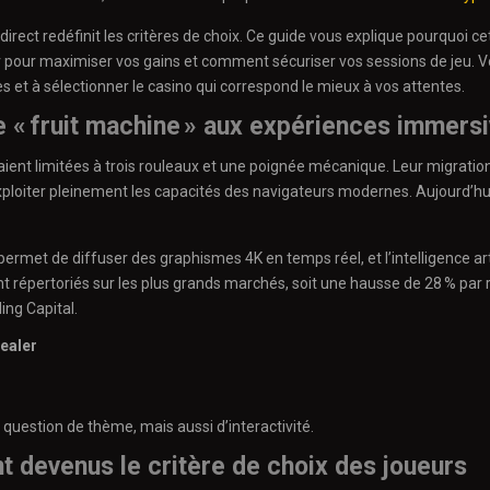
 direct redéfinit les critères de choix. Ce guide vous explique pourquoi
pter pour maximiser vos gains et comment sécuriser vos sessions de jeu
 et à sélectionner le casino qui correspond le mieux à vos attentes.
ple « fruit machine » aux expériences immers
aient limitées à trois rouleaux et une poignée mécanique. Leur migrati
ploiter pleinement les capacités des navigateurs modernes. Aujourd’hui,
rmet de diffuser des graphismes 4K en temps réel, et l’intelligence artif
nt répertoriés sur les plus grands marchés, soit une hausse de 28 % par
ing Capital.
dealer
 question de thème, mais aussi d’interactivité.
nt devenus le critère de choix des joueurs