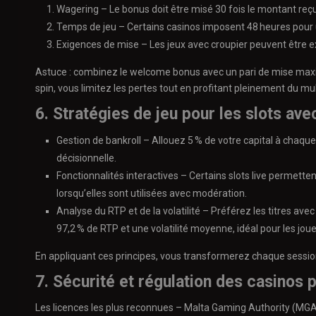
Wagering – Le bonus doit être misé 30 fois le montant reç
Temps de jeu – Certains casinos imposent 48 heures pour ut
Exigences de mise – Les jeux avec croupier peuvent être excl
Astuce : combinez le welcome bonus avec un pari de mise maximal
spin, vous limitez les pertes tout en profitant pleinement du mu
6. Stratégies de jeu pour les slots ave
Gestion de bankroll – Allouez 5 % de votre capital à chaque 
décisionnelle.
Fonctionnalités interactives – Certains slots live permetten
lorsqu’elles sont utilisées avec modération.
Analyse du RTP et de la volatilité – Préférez les titres ave
97,2 % de RTP et une volatilité moyenne, idéal pour les jou
En appliquant ces principes, vous transformerez chaque session
7. Sécurité et régulation des casinos 
Les licences les plus reconnues – Malta Gaming Authority (MGA),