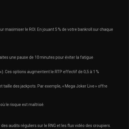
ur maximiser le ROI. En jouant 5 % de votre bankroll sur chaque
 faites une pause de 10 minutes pour éviter la fatigue
r »). Ces options augmentent le RTP effectif de 0,5 à 1 %
et taille des jackpots. Par exemple, « Mega Joker Live » offre
ù le risque est maîtrisé.
 audits réguliers sur le RNG et les flux vidéo des croupiers.