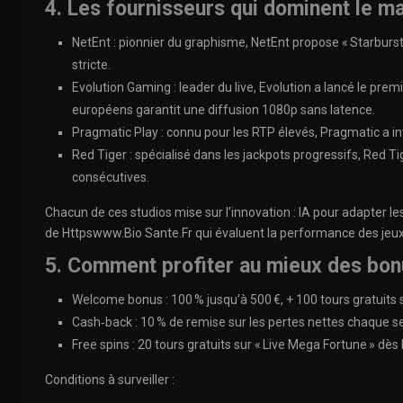
4. Les fournisseurs qui dominent le ma
NetEnt : pionnier du graphisme, NetEnt propose « Starburs
stricte.
Evolution Gaming : leader du live, Evolution a lancé le premie
européens garantit une diffusion 1080p sans latence.
Pragmatic Play : connu pour les RTP élevés, Pragmatic a i
Red Tiger : spécialisé dans les jackpots progressifs, Red T
consécutives.
Chacun de ces studios mise sur l’innovation : IA pour adapter l
de Httpswww.Bio Sante.Fr qui évaluent la performance des jeux 
5. Comment profiter au mieux des bonus
Welcome bonus : 100 % jusqu’à 500 €, + 100 tours gratuits su
Cash‑back : 10 % de remise sur les pertes nettes chaque s
Free spins : 20 tours gratuits sur « Live Mega Fortune » dès
Conditions à surveiller :