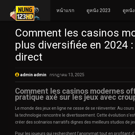
หน้าแรก
ดูหนัง 2023
ดูหนั
Comment les casinos mod
plus diversifiée en 2024 
direct
admin admin
กรกฎาคม 13, 2025
Comment les casinos modernes offre
pratique axé sur les jeux avec crou
Le monde des jeux en ligne ne cesse de se réinventer. Au cours 
la technologie rencontre le divertissement. Cette évolution s’es
créer des scénarios narratifs dignes des meilleurs studios de je
Pour les joueurs qui recherchent l’anonymat tout en profitant d’u