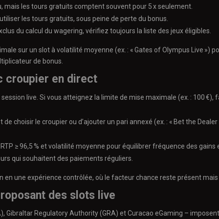
u, mais les tours gratuits comptent souvent pour 5 x seulement.
iliser les tours gratuits, sous peine de perte du bonus.
us du calcul du wagering, vérifiez toujours la liste des jeux éligibles.
e sur un slot à volatilité moyenne (ex. : « Gates of Olympus Live ») po
ltiplicateur de bonus.
c croupier en direct
session live. Si vous atteignez la limite de mise maximale (ex. : 100 €),
t de choisir le croupier ou d’ajouter un pari annexé (ex. : « Bet the Deale
c RTP ≥ 96,5 % et volatilité moyenne pour équilibrer fréquence des gains 
eurs qui souhaitent des paiements réguliers.
 en une expérience contrôlée, où le facteur chance reste présent mais o
proposant des slots live
 Gibraltar Regulatory Authority (GRA) et Curacao eGaming – imposent des