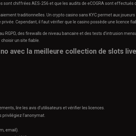
es sont chiffrées AES‑256 et que les audits de eCOGRA sont effectués 
iement traditionnelles. Un crypto casino sans KYC permet aux joueurs d
vie privée. Cependant, il faut vérifier que le casino possède une licence f
au RGPD, des firewalls de niveau bancaire et des tests d’intrusion men
choisir un site fiable.
no avec la meilleure collection de slots liv
s, lire les avis d’utilisateurs et vérifier les licences.
 privilégiez l’anonymat.
m, email).