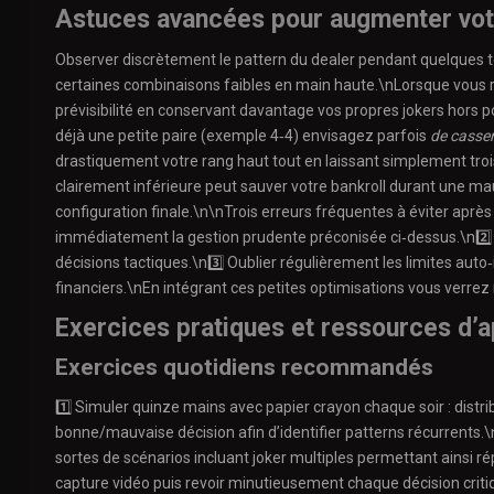
Astuces avancées pour augmenter votr
Observer discrètement le pattern du dealer pendant quelques to
certaines combinaisons faibles en main haute.\nLorsque vous 
prévisibilité en conservant davantage vos propres jokers hors posi
déjà une petite paire (exemple 4‑4) envisagez parfois
de casse
drastiquement votre rang haut tout en laissant simplement tro
clairement inférieure peut sauver votre bankroll durant une ma
configuration finale.\n\nTrois erreurs fréquentes à éviter aprè
immédiatement la gestion prudente préconisée ci‑dessus.\n2️⃣ 
décisions tactiques.\n3️⃣ Oublier régulièrement les limites au
financiers.\nEn intégrant ces petites optimisations vous verrez
Exercices pratiques et ressources d’
Exercices quotidiens recommandés
1️⃣ Simuler quinze mains avec papier crayon chaque soir : dist
bonne/mauvaise décision afin d’identifier patterns récurrents.\
sortes de scénarios incluant joker multiples permettant ainsi rép
capture vidéo puis revoir minutieusement chaque décision crit