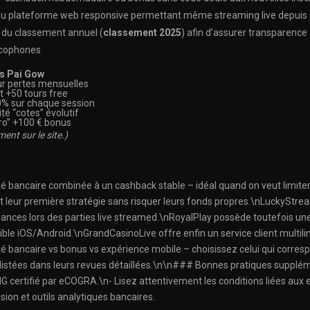
OS ou plateforme web responsive permettant même streaming live depui
s du classement annuel (
classement 2025
) afin d’assurer transparenc
ncophones
s Pai Gow
r pertes mensuelles
 +50 tours free
0% sur chaque session
é “cotes” évolutif
ro” +100 € bonus
ment sur le site.)
bancaire combinée à un cashback stable – idéal quand on veut limiter l
 leur première stratégie sans risquer leurs fonds propres.\nLuckyStre
ces lors des parties live streamed.\nRoyalPlay possède toutefois une 
ble iOS/Android.\nGrandCasinoLive offre enfin un service client multilin
té bancaire vs bonus vs expérience mobile – choisissez celui qui correspo
s listées dans leurs revues détaillées.\n\n### Bonnes pratiques supplé
NG certifié par eCOGRA.\n- Lisez attentivement les conditions liées aux
sion et outils analytiques bancaires.