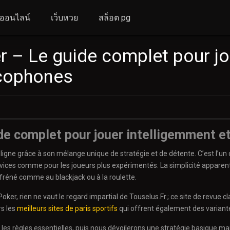
งออนไลน์
เว็บหวย
สล็อต pg
 – Le guide complet pour jo
ncophones
e complet pour jouer intelligemment et
gne grâce à son mélange unique de stratégie et de détente. C’est l’un de
 novices comme pour les joueurs plus expérimentés. La simplicité appare
fréné comme au blackjack ou à la roulette.
ker, rien ne vaut le regard impartial de Touselus.Fr ; ce site de revue c
rs les
meilleurs sites de paris sportifs
qui offrent également des variantes
 les règles essentielles, puis nous dévoilerons une stratégie basique 