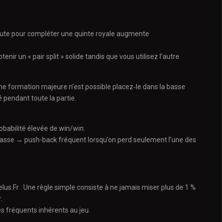
haute pour compléter une quinte royale augmente
enir un « pair split » solide tandis que vous utilisez l’autre
cune formation majeure n’est possible placez‑le dans la basse
 pendant toute la partie.​
abilité élevée de win/win.​
 basse → push-back fréquent lorsqu’on perd seulement l’une des
lus.Fr . Une règle simple consiste à ne jamais miser plus de 1 %
.
 fréquents inhérents au jeu.​