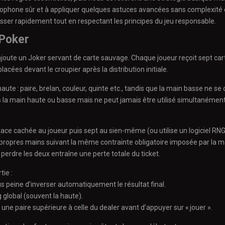
rancophone sûr et à appliquer quelques astuces avancées sans complexité
ser rapidement tout en respectant les principes du jeu responsable.
 Poker
ajoute un Joker servant de carte sauvage. Chaque joueur reçoit sept cart
cées devant le croupier après la distribution initiale.
aute : paire, brelan, couleur, quinte etc., tandis que la main basse ne s
 la main haute ou basse mais ne peut jamais être utilisé simultanément
s face cachée au joueur puis sept au sien-même (ou utilise un logiciel RN
es propres mains suivant la même contrainte obligatoire imposée par la
erdre les deux entraîne une perte totale du ticket.
tie :
s peine d’inverser automatiquement le résultat final.
 global (souvent la haute).
ne paire supérieure à celle du dealer avant d’appuyer sur « jouer ».