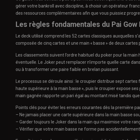
gérer votre bankroll avec discipline, à choisir un opérateur f
des ressources complémentaires afin que vous puissiez progres
Les règles fondamentales du Pai Gow
Le deck utilisé comprend les 52 cartes classiques auxquelles s’
composée de cinq cartes et une main « basse » de deux cartes pla
Les classements suivent l’ordre habituel du poker pour la main h
éventuelle. Le Joker peut remplacer n’importe quelle carte dans
ou à transformer une paire faible en brelan puissant.
Le processus se déroule ainsi : le croupier distribue sept carte
haute supérieure à la main basse », puis le croupier expose s
main gagnée rapporte un pari égal au montant misé tandis que p
Points clés pour éviter les erreurs courantes dès la première par
– Ne jamais placer une carte supérieure dans la main basse sou
– Garder toujours le Joker dans la main qui maximise votre rang
– Vérifier que votre main basse ne forme pas accidentellement u