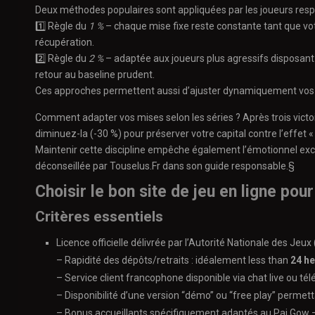
Deux méthodes populaires sont appliquées par les joueurs resp
1️⃣ Règle du
1 %
– chaque mise fixe reste constante tant que vot
récupération.
2️⃣ Règle du
2 %
– adaptée aux joueurs plus agressifs disposant
retour au baseline prudent.
Ces approches permettent aussi d’ajuster dynamiquement vos m
Comment adapter vos mises selon les séries ? Après trois victoi
diminuez-la (-30 %) pour préserver votre capital contre l’effet « ti
Maintenir cette discipline empêche également l’émotionnel exce
déconseillée par Touselus.Fr dans son guide responsable.§
Choisir le bon site de jeu en ligne pou
Critères essentiels
Licence officielle délivrée par l’Autorité Nationale des Je
– Rapidité des dépôts/retraits : idéalement less than
24 h
– Service client francophone disponible via chat live ou t
– Disponibilité d’une version “démo” ou “free play” perme
– Bonus accueillants spécifiquement adaptés au Pai Gow 