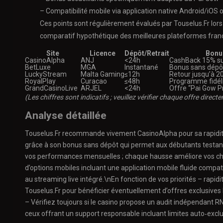
– Compatibilité mobile via application native Android/i
Ces points sont régulièrement évalués par Touselus.Fr lor
comparatif hypothétique des meilleures plateformes fra
Site
Licence
Dépôt/Retrait
Bonu
CasinoAlpha
ANJ
<24h
CashBack 15% su
BetLuxe
MGA
Instantané
Bonus sans dépôt
LuckyStream
Malta Gaming
≤12h
Retour jusqu’à 2
RoyalPlay
Curacao
≤48h
Programme fidélit
GrandCasinoLive
ARJEL
<24h
Offre “Pai Gow P
(Les chiffres sont indicatifs ; veuillez vérifier chaque offre directe
Analyse détaillée
Touselus.Fr recommande vivement CasinoAlpha pour sa rapidité 
grâce à son bonus sans dépôt qui permet aux débutants testant
vos performances mensuelles ; chaque hausse améliore vos chan
d’options mobiles incluant une application mobile fluide compati
au streaming live intégré.\nEn fonction de vos priorités – rapidi
Touselus.Fr pour bénéficier éventuellement d’offres exclusive
– Vérifiez toujours si le casino propose un audit indépendant R
ceux offrant un support responsable incluant limites auto‑exclu