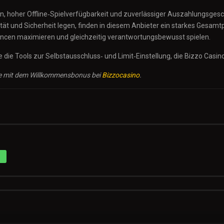
en, hoher Offline‑Spielverfügbarkeit und zuverlässiger Auszahlungsges
lität und Sicherheit legen, finden in diesem Anbieter ein starkes Gesa
ncen maximieren und gleichzeitig verantwortungsbewusst spielen.
die Tools zur Selbstausschluss‑ und Limit‑Einstellung, die Bizzo Casino 
te mit dem Willkommensbonus bei
Bizzocasino
.