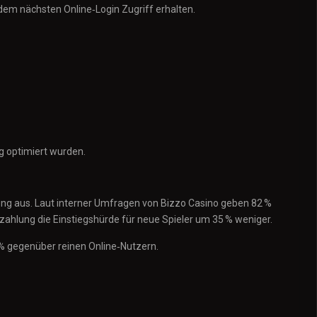
 dem nächsten Online‑Login Zugriff erhalten.
ung optimiert wurden.
dung aus. Laut interner Umfragen von Bizzo Casino geben 82 %
zahlung die Einstiegshürde für neue Spieler um 35 % weniger.
7 % gegenüber reinen Online‑Nutzern.