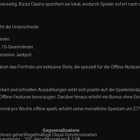
erseitig. Bizzo Casino speichert sie lokal, wodurch Spieler sofort nach
cht die Unterschiede:
inien.
, 10‑Gewinnlinien.
ogressive Jackpot.
rgänzt das Portfolio um exklusive Slots, die speziell für die Offline‑Nutz
rkeit und schnellen Auszahlungen wirkt sich positiv auf die Spielerbin
 Offline‑Features bevorzugen. Darüber hinaus erhöht ein Bonus ohne Ein
inmal pro Woche offline spielt, erhöht seine monatliche Spielzeit um 2
Gegenmaßnahme
rloren gehen
Regelmäßige Cloud‑Synchronisation
n auslesen
SSL‑Verschlüsselung & 2‑FA