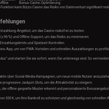
ffline
Bonus‑Cache‑Optimierung
ktion kann Bizzo Casino das Risiko von Datenverlust signifikant reduz
pfehlungen
nzahlung‑Angebot, um das Casino risikofrei zu testen.
(≥ 96 %) und Offline‑Support, um das Risiko zu minimieren.
 Einzahlungslimits und Spielzeit‑Kontrollen.
Casino‑App, um von PWA‑Vorteilen und schnellen Auszahlungen zu profiti
odus“ und starten Sie sie sofort, wenn Sie unterwegs sind. So vermeide
ktiv über Social‑Media‑Kampagnen, um neue mobile Nutzer anzuziehe
e progressive Jackpot‑Slots, um die Attraktivität zu steigern.
 die offline gespielte Muster erkennt und personalisierte Bonusangebote
on 500 €, um Ihre Bankroll zu schützen und gleichzeitig von schnellen 