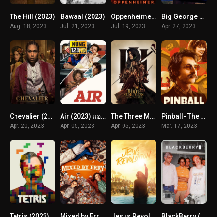
The Hill (2023)
Bawaal (2023)
Oppenheimer (2023) ออพเพนไฮเมอร์
Big George Foreman (2023) บิ๊กจอร์จ โฟร์แมน
Aug. 18, 2023
Jul. 21, 2023
Jul. 19, 2023
Apr. 27, 2023
Chevalier (2023) เชอวาเลียร์
Air (2023) แอร์ แผนล่าลายเซ็นยอดตำนาน
The Three Musketeers D’Artagnan (2023) สามทหารเสือ กำเนิดนักรบดาร์ตาญัง
Pinball- The Man Who Saved the Game (2022)
Apr. 20, 2023
Apr. 05, 2023
Apr. 05, 2023
Mar. 17, 2023
Tetris (2023) เตตริส
Mixed by Erry (2023)
Jesus Revolution (2023) จีซัส รีโวลูชั่น
BlackBerry (2023)