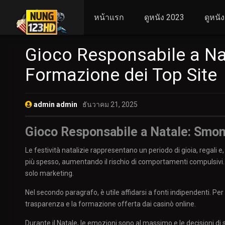
หน้าแรก
ดูหนัง 2023
ดูหนั
Gioco Responsabile a Nata
Formazione dei Top Site
admin admin
ธันวาคม 21, 2025
Gioco Responsabile a Natale: Smonta
Le festività natalizie rappresentano un periodo di gioia, regali e
più spesso, aumentando il rischio di comportamenti compulsivi. I
solo marketing.
Nel secondo paragrafo, è utile affidarsi a fonti indipendenti. Per
trasparenza e la formazione offerta dai casinò online.
Durante il Natale, le emozioni sono al massimo e le decisioni di sp