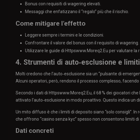
Bonus con requisiti di wagering elevati.
Messaggi che enfatizzano il “regalo” più che il rischio.
Come mitigare l’effetto
Leggere sempre i termini e le condizioni.
Confrontare il valore del bonus con il requisito di wagering.
Utilizzare le guide di Httpswww.Moreq2.Eu per valutare la 
4. Strumenti di auto‑esclusione e limiti
Molti credono che l’auto‑esclusione sia un “pulsante di emergenza
Alcuni operatori, però, rendono il processo complesso, facendo c
Secondo i dati di Httpswww.Moreq2.Eu, il 68 % dei giocatori che 
attivato l’auto‑esclusione in modo proattivo. Questo indica un div
Un mito diffuso è che i limiti di deposito siano “solo consigli”. In
che offrono “casino senza kyc” spesso non consentono limiti di 
Dati concreti