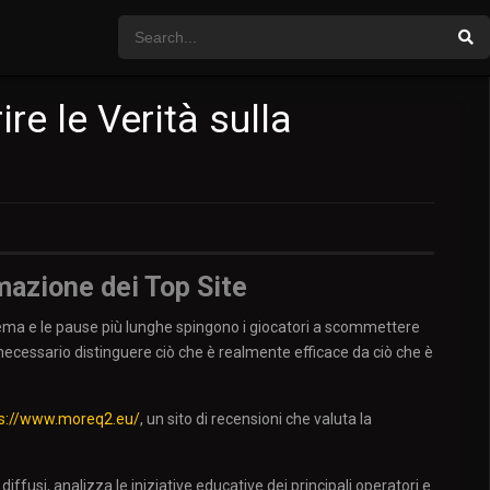
re le Verità sulla
rmazione dei Top Site
 a tema e le pause più lunghe spingono i giocatori a scommettere
 necessario distinguere ciò che è realmente efficace da ciò che è
ps://www.moreq2.eu/
, un sito di recensioni che valuta la
iffusi, analizza le iniziative educative dei principali operatori e