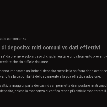
reale convenienza.
 di deposito: miti comuni vs dati effettivi
” da premere solo in caso di crisi. In realtà, è uno strumento preventivo
redere che sia difficile da usare.
hanno impostato un limite di deposito mensile lo ha fatto dopo aver ricev
ario tra la disponibilità dello strumento e la sua effettiva adozione.
 realtà, la maggior parte dei casinò seri permette di impostare limiti vincola
deposito, poiché la mancanza di verifica rende più difficile monitorare 