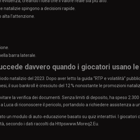
evidenza, creando l’idea che il valore reale sia più alto.
 natalizie spingono a decisioni rapide.
 alta l’attenzione.
ione.
nella barra laterale.
uccede davvero quando i giocatori usano le
periodo natalizio del 2023. Dopo aver letto la guida “RTP e volatilità” pu
esi, il suo bankroll è cresciuto del 12 % nonostante le promozioni nataliz
evitare la verifica dei documenti. Senza limiti di deposito, ha speso 2.3
Luca di riconoscere il pericolo, portandolo a richiedere assistenza a u
grato un modulo di auto‑educazione basato su quiz interattivi. I giocat
ità, secondo i dati raccolti da Httpswww.Moreq2.Eu.