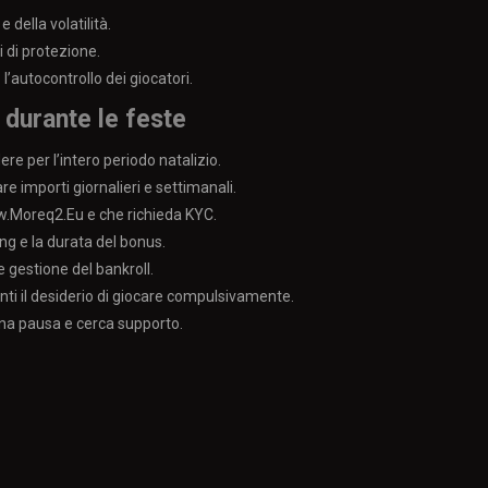
della volatilità.
 di protezione.
l’autocontrollo dei giocatori.
 durante le feste
e per l’intero periodo natalizio.
are importi giornalieri e settimanali.
ww.Moreq2.Eu e che richieda KYC.
ing e la durata del bonus.
 e gestione del bankroll.
enti il desiderio di giocare compulsivamente.
 una pausa e cerca supporto.
.