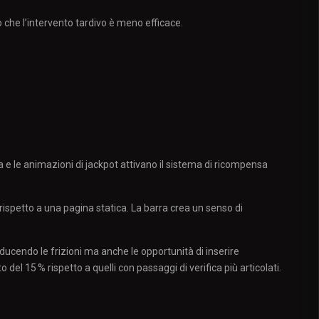
 che l’intervento tardivo è meno efficace.
a e le animazioni di jackpot attivano il sistema di ricompensa
rispetto a una pagina statica. La barra crea un senso di
ducendo le frizioni ma anche le opportunità di inserire
el 15 % rispetto a quelli con passaggi di verifica più articolati.