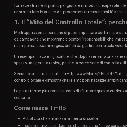
fornisce strumenti pratici per giocare in modo consapevole. Il le
anni monitora la qualità dei programmi di responsabilità sociale
1. Il “Mito del Controllo Totale”: per
Molti appassionati pensano di poter impostare dei limiti persona
da campagne che mostrano giocatori “responsabili” che impostan
ricompensa dopaminergica, difficili da gestire con la sola volont
Un esempio tipico è il giocatore che, dopo aver vinto una serie di
spesso una perdita rapida, poiché la percezione di controllo è ill
Secondo uno studio citato da Httpswww.Moreq2.Eu, il 42 % dei gi
controllo totale e dimostra che le emozioni natalizie amplificano
Le piattaforme più grandi cercano di sfruttare questa credenz
costante.
Come nasce il mito
Pubblicità che enfatizza la libertà di scelta.
Testimonianze di influencer che mostrano “gioco consapev