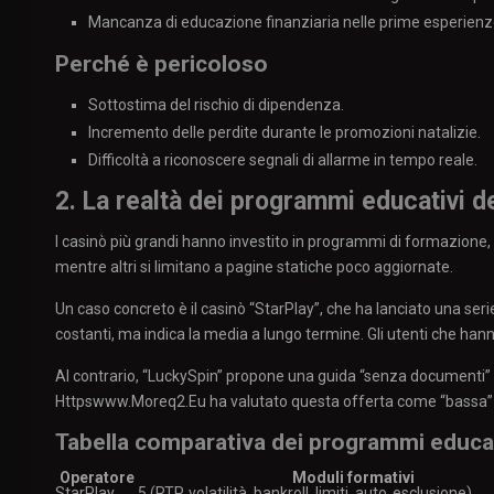
Mancanza di educazione finanziaria nelle prime esperienze
Perché è pericoloso
Sottostima del rischio di dipendenza.
Incremento delle perdite durante le promozioni natalizie.
Difficoltà a riconoscere segnali di allarme in tempo reale.
2. La realtà dei programmi educativi de
I casinò più grandi hanno investito in programmi di formazione, m
mentre altri si limitano a pagine statiche poco aggiornate.
Un caso concreto è il casinò “StarPlay”, che ha lanciato una seri
costanti, ma indica la media a lungo termine. Gli utenti che han
Al contrario, “LuckySpin” propone una guida “senza documenti” 
Httpswww.Moreq2.Eu ha valutato questa offerta come “bassa” in 
Tabella comparativa dei programmi educat
Operatore
Moduli formativi
StarPlay
5 (RTP, volatilità, bankroll, limiti, auto‑esclusione)