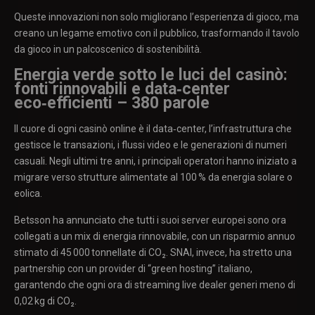
Queste innovazioni non solo migliorano l’esperienza di gioco, ma
creano un legame emotivo con il pubblico, trasformando il tavolo
da gioco in un palcoscenico di sostenibilità.
Energia verde sotto le luci del casinò:
fonti rinnovabili e data‑center
eco‑efficienti – 380 parole
Il cuore di ogni casinò online è il data‑center, l’infrastruttura che
gestisce le transazioni, i flussi video e le generazioni di numeri
casuali. Negli ultimi tre anni, i principali operatori hanno iniziato a
migrare verso strutture alimentate al 100 % da energia solare o
eolica.
Betsson ha annunciato che tutti i suoi server europei sono ora
collegati a un mix di energia rinnovabile, con un risparmio annuo
stimato di 45 000 tonnellate di CO₂. SNAI, invece, ha stretto una
partnership con un provider di “green hosting” italiano,
garantendo che ogni ora di streaming live dealer generi meno di
0,02 kg di CO₂.