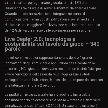
virtuali piantati per ogni mano giocata, di luci a LED che
illuminano i tavoli live e di server alimentati da energia solare.
Quando queste narrazioni sono integrate nei canali di
comunicazione – email, push notification e social media – il
risultato è una maggiore fidelizzazione e un incremento medio
del 12 % del valore medio delle scommesse per sessione.
Live Dealer 2.0: tecnologia e
sostenibilità sul tavolo da gioco – 340
parole
I tavoli con i live dealer rappresentano una delle più grandi
innovazioni degli ultimi cinque anni. Prima dell’avvento dello
streaming HD, i giocatori dovevano recarsi in un casinò fisico per
vivere l’emozione del dealer dal vivo. Oggi, grazie a studi
ecologici situati in hub urbani, è possibile partecipare da casa con
una latenza inferiore a 2 secondi.
Le piattaforme più avanzate hanno adottato luci a LED a
consumo ridotto, telecamere 4K a basso wattaggio e sistemi di
climatizzazione certificati ISO 14001. Un caso emblematico è