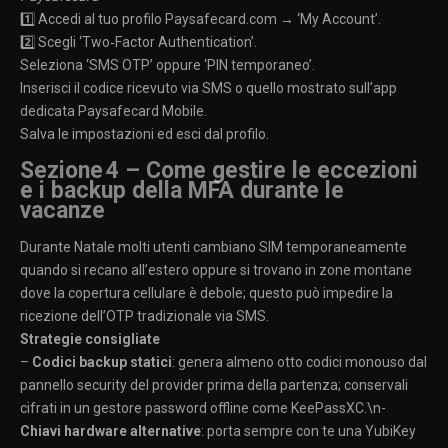
1️⃣ Accedi al tuo profilo Paysafecard.com → ‘My Account’.
2️⃣ Scegli ‘Two‑Factor Authentication’.
Seleziona ‘SMS OTP’ oppure ‘PIN temporaneo’.
Inserisci il codice ricevuto via SMS o quello mostrato sull’app
dedicata Paysafecard Mobile.
Salva le impostazioni ed esci dal profilo.
Sezione 4 – Come gestire le eccezioni
e i backup della MFA durante le
vacanze
Durante Natale molti utenti cambiano SIM temporaneamente
quando si recano all’estero oppure si trovano in zone montane
dove la copertura cellulare è debole; questo può impedire la
ricezione dell’OTP tradizionale via SMS.
Strategie consigliate
–
Codici backup statici
: genera almeno otto codici monouso dal
pannello security del provider prima della partenza; conservali
cifrati in un gestore password offline come KeePassXC.\n-
Chiavi hardware alternative
: porta sempre con te una YubiKey