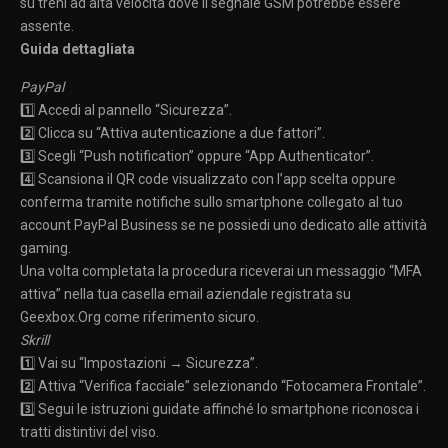
su treni ad alta velocità dove il segnale GSM potrebbe essere
assente.
Guida dettagliata
PayPal
1️⃣ Accedi al pannello “Sicurezza”.
2️⃣ Clicca su “Attiva autenticazione a due fattori”.
3️⃣ Scegli “Push notification” oppure “App Authenticator”.
4️⃣ Scansiona il QR code visualizzato con l’app scelta oppure
conferma tramite notifiche sullo smartphone collegato al tuo
account PayPal Business se ne possiedi uno dedicato alle attività
gaming.
Una volta completata la procedura riceverai un messaggio “MFA
attiva” nella tua casella email aziendale registrata su
Geexbox.Org come riferimento sicuro.
Skrill
1️⃣ Vai su “Impostazioni → Sicurezza”.
2️⃣ Attiva “Verifica facciale” selezionando “Fotocamera Frontale”.
3️⃣ Segui le istruzioni guidate affinché lo smartphone riconosca i
tratti distintivi del viso.