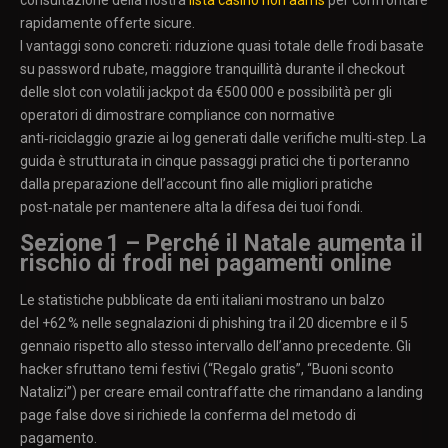
consultazione della nostra
lista casino non aams
per confrontare
rapidamente offerte sicure.
I vantaggi sono concreti: riduzione quasi totale delle frodi basate
su password rubate, maggiore tranquillità durante il checkout
delle slot con volatili jackpot da €500 000 e possibilità per gli
operatori di dimostrare compliance con normative
anti‑riciclaggio grazie ai log generati dalle verifiche multi‑step. La
guida è strutturata in cinque passaggi pratici che ti porteranno
dalla preparazione dell’account fino alle migliori pratiche
post‑natale per mantenere alta la difesa dei tuoi fondi.
Sezione 1 – Perché il Natale aumenta il
rischio di frodi nei pagamenti online
Le statistiche pubblicate da enti italiani mostrano un balzo
del +62 % nelle segnalazioni di phishing tra il 20 dicembre e il 5
gennaio rispetto allo stesso intervallo dell’anno precedente. Gli
hacker sfruttano temi festivi (“Regalo gratis”, “Buoni sconto
Natalizi”) per creare email contraffatte che rimandano a landing
page false dove si richiede la conferma del metodo di
pagamento.