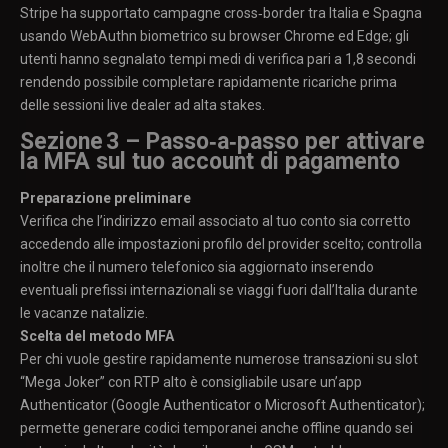
Stripe ha supportato campagne cross‑border tra Italia e Spagna
usando WebAuthn biometrico su browser Chrome ed Edge; gli
utenti hanno segnalato tempi medi di verifica pari a 1,8 secondi
rendendo possibile completare rapidamente ricariche prima
delle sessioni live dealer ad alta stakes.
Sezione 3 – Passo‑a‑passo per attivare
la MFA sul tuo account di pagamento
Preparazione preliminare
Verifica che l’indirizzo email associato al tuo conto sia corretto
accedendo alle impostazioni profilo del provider scelto; controlla
inoltre che il numero telefonico sia aggiornato inserendo
eventuali prefissi internazionali se viaggi fuori dall’Italia durante
le vacanze natalizie.
Scelta del metodo MFA
Per chi vuole gestire rapidamente numerose transazioni su slot
“Mega Joker” con RTP alto è consigliabile usare un’app
Authenticator (Google Authenticator o Microsoft Authenticator);
permette generare codici temporanei anche offline quando sei