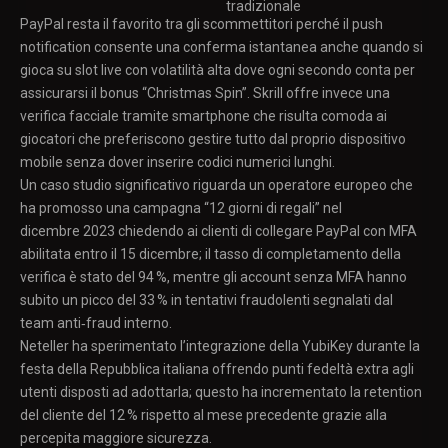
tradizionale
PayPal resta il favorito tra gli scommettitori perché il push
notification consente una conferma istantanea anche quando si
gioca su slot live con volatilità alta dove ogni secondo conta per
assicurarsi il bonus “Christmas Spin”. Skrill offre invece una
verifica facciale tramite smartphone che risulta comoda ai
giocatori che preferiscono gestire tutto dal proprio dispositivo
mobile senza dover inserire codici numerici lunghi.
Un caso studio significativo riguarda un operatore europeo che
ha promosso una campagna “12 giorni di regali” nel
dicembre 2023 chiedendo ai clienti di collegare PayPal con MFA
abilitata entro il 15 dicembre; il tasso di completamento della
verifica è stato del 94 %, mentre gli account senza MFA hanno
subito un picco del 33 % in tentativi fraudolenti segnalati dal
team anti‑fraud interno.
Neteller ha sperimentato l’integrazione della YubiKey durante la
festa della Repubblica italiana offrendo punti fedeltà extra agli
utenti disposti ad adottarla; questo ha incrementato la retention
del cliente del 12 % rispetto al mese precedente grazie alla
percepita maggiore sicurezza.