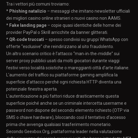
Tra i vettori più comuni troviamo:
*
Phishing natalizio
– messaggi che imitano newsletter ufficiali
dei migliori casino online stranieri o nuovi casino non AAMS.
*
Fake landing page
– copie quasi identiche delle home dei
provider PayPal o Skrill arricchite da banner glitterati.
*
QR‑code truccati
– spesso condivisi su gruppi WhatsApp con
offerte “esclusive” che reindirizzano al sito fraudolento.
Un altro scenario critico è l’attacco “man‑in‑the‑middle” sui
server proxy pubblici usati da molti giocatori durante viaggi
festivi verso località sciistiche o mareggianti città d’arte italiane.
L’aumento del traffico su piattaforme gaming amplifica la
superficie d’attacco perché ogni richiesta HTTP diventa una
potenziale finestra aperta.
L’autenticazione a più fattori riduce drasticamente questa
superficie poiché anche se un criminale intercetta username e
password non dispone del secondo elemento richiesto (OTP via
SMS o chiave hardware), bloccando così il tentativo d’accesso
prima che avvenga qualsiasi trasferimento monetario.
Secondo Geexbox.Org, piattaforma leader nella valutazione