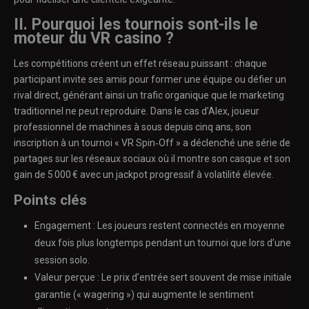
II. Pourquoi les tournois sont-ils le
moteur du VR casino ?
Les compétitions créent un effet réseau puissant : chaque
participant invite ses amis pour former une équipe ou défier un
rival direct, générant ainsi un trafic organique que le marketing
traditionnel ne peut reproduire. Dans le cas d’Alex, joueur
professionnel de machines à sous depuis cinq ans, son
inscription à un tournoi « VR Spin‑Off » a déclenché une série de
partages sur les réseaux sociaux où il montre son casque et son
gain de 5 000 € avec un jackpot progressif à volatilité élevée.
Points clés
Engagement : Les joueurs restent connectés en moyenne
deux fois plus longtemps pendant un tournoi que lors d’une
session solo.
Valeur perçue : Le prix d’entrée sert souvent de mise initiale
garantie (« wagering ») qui augmente le sentiment