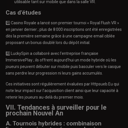
utilisable tant sur mobile que dans la salle VR.
Cas d’études
1️⃣ Casino Royale a lancé son premier tournoi « Royal Flush VR »
en janvier dernier ; plus de 8 000 inscriptions ont été enregistrées
dès la première semaine grâce à une campagne email ciblée
proposant un bonus doublé lors du dépôt initial.
2️⃣ LuckySpin a collaboré avec l’entreprise française
ImmersivePlay ; ils offrent aujourd’hui un mode hybride où les
joueurs peuvent débuter sur mobile puis basculer vers le casque
sans perdre leur progression ni leurs gains accumulés.
Ces initiatives sont régulièrement évaluées par Httpsueb.Eu qui
note leur impact sur l’acquisition client ainsi que leur capacité à
retenir les joueurs au-delà du premier mois.
VII. Tendances à surveiller pour le
prochain Nouvel An
A. Tournois hybrides : combinaison