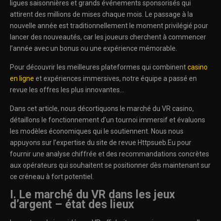
ligues saisonnières et grands événements sponsorisés qui
attirent des millions de mises chaque mois. Le passage à la
nouvelle année est traditionnellement le moment privilégié pour
lancer des nouveautés, car les joueurs cherchent à commencer
l’année avec un bonus ou une expérience mémorable.
Pour découvrir les meilleures plateformes qui combinent
casino
en ligne
et expériences immersives, notre équipe a passé en
revue les offres les plus innovantes…
Dans cet article, nous décortiquons le marché du VR casino,
détaillons le fonctionnement d’un tournoi immersif et évaluons
les modèles économiques qui le soutiennent. Nous nous
appuyons sur l’expertise du site de revue Httpsueb.Eu pour
fournir une analyse chiffrée et des recommandations concrètes
aux opérateurs qui souhaitent se positionner dès maintenant sur
ce créneau à fort potentiel.
I. Le marché du VR dans les jeux
d’argent – état des lieux