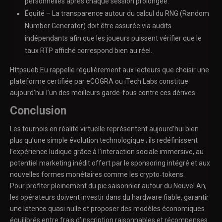
personnelles après chaque session prolongée.
Équité – La transparence autour du calcul du RNG (Random
Number Generator) doit être assurée via audits
indépendants afin que les joueurs puissent vérifier que le
taux RTP affiché correspond bien au réel.
Httpsueb.Eu rappelle régulièrement aux lecteurs que choisir une
plateforme certifiée par eCOGRA ou iTech Labs constitue
aujourd’hui l’un des meilleurs garde-fous contre ces dérives.
Conclusion
Les tournois en réalité virtuelle représentent aujourd’hui bien
plus qu’une simple évolution technologique ; ils redéfinissent
l’expérience ludique grâce à l’interaction sociale immersive, au
potentiel marketing inédit offert par le sponsoring intégré et aux
nouvelles formes monétaires comme les crypto‑tokens.
Pour profiter pleinement du pic saisonnier autour du Nouvel An,
les opérateurs doivent investir dans du hardware fiable, garantir
une latence quasi nulle et proposer des modèles économiques
équilibrés entre frais d’inscription raisonnables et récompenses