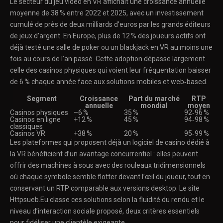
Le secteur du jeu vidéo en VR affichait une croissance annuelle
moyenne de 38 % entre 2022 et 2025, avec un investissement
cumulé de près de deux milliards d’euros par les grands éditeurs
de jeux d’argent. En Europe, plus de 12 % des joueurs actifs ont
déjà testé une salle de poker ou un blackjack en VR au moins une
fois au cours de l’an passé. Cette adoption dépasse largement
celle des casinos physiques qui voient leur fréquentation baisser
de 6 % chaque année face aux solutions mobiles et web‑based.
Segment
Croissance
Part du marché
RTP
annuelle
mondial
moyen
Casinos physiques
–6 %
35 %
92‑96 %
Casinos en ligne
+12 %
45 %
94‑98 %
classiques
Casinos VR
+38 %
20 %
95‑99 %
Les plateformes qui proposent déjà un logiciel de casino dédié à
la VR bénéficient d’un avantage concurrentiel : elles peuvent
offrir des machines à sous avec des rouleaux tridimensionnels
où chaque symbole semble flotter devant l’œil du joueur, tout en
conservant un RTP comparable aux versions desktop. Le site
Httpsueb.Eu classe ces solutions selon la fluidité du rendu et le
niveau d’interaction sociale proposé, deux critères essentiels
pour fidéliser une clientèle exigeante.