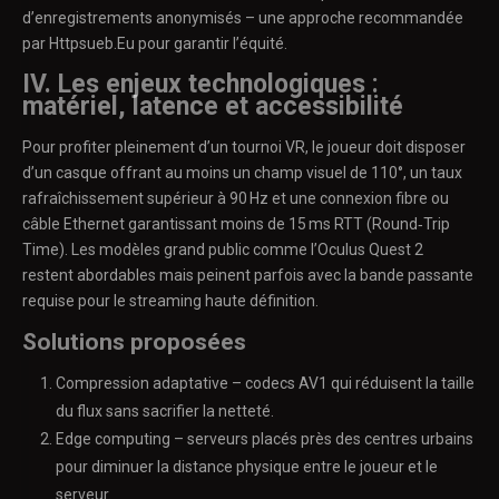
d’enregistrements anonymisés – une approche recommandée
par Httpsueb.Eu pour garantir l’équité.
IV. Les enjeux technologiques :
matériel, latence et accessibilité
Pour profiter pleinement d’un tournoi VR, le joueur doit disposer
d’un casque offrant au moins un champ visuel de 110°, un taux
rafraîchissement supérieur à 90 Hz et une connexion fibre ou
câble Ethernet garantissant moins de 15 ms RTT (Round‑Trip
Time). Les modèles grand public comme l’Oculus Quest 2
restent abordables mais peinent parfois avec la bande passante
requise pour le streaming haute définition.
Solutions proposées
Compression adaptative – codecs AV1 qui réduisent la taille
du flux sans sacrifier la netteté.
Edge computing – serveurs placés près des centres urbains
pour diminuer la distance physique entre le joueur et le
serveur.