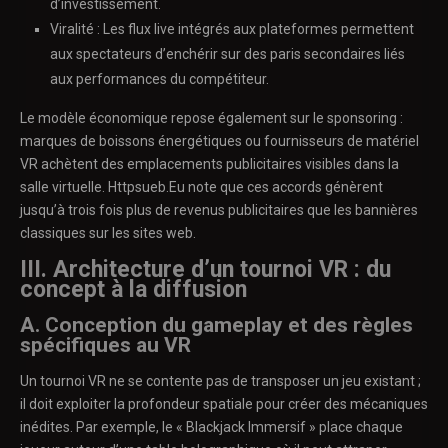
d’investissement.
Viralité : Les flux live intégrés aux plateformes permettent
aux spectateurs d’enchérir sur des paris secondaires liés
aux performances du compétiteur.
Le modèle économique repose également sur le sponsoring :
marques de boissons énergétiques ou fournisseurs de matériel
VR achètent des emplacements publicitaires visibles dans la
salle virtuelle. Httpsueb.Eu note que ces accords génèrent
jusqu’à trois fois plus de revenus publicitaires que les bannières
classiques sur les sites web.
III. Architecture d’un tournoi VR : du
concept à la diffusion
A. Conception du gameplay et des règles
spécifiques au VR
Un tournoi VR ne se contente pas de transposer un jeu existant ;
il doit exploiter la profondeur spatiale pour créer des mécaniques
inédites. Par exemple, le « Blackjack Immersif » place chaque