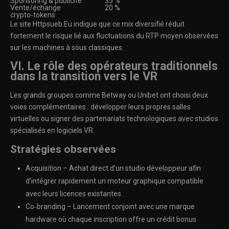
Sponsoring & publicité
35 %
Vente/échange
20 %
crypto‑tokens
Le site Httpsueb.Eu indique que ce mix diversifié réduit
fortement le risque lié aux fluctuations du RTP moyen observées
sur les machines à sous classiques.
VI. Le rôle des opérateurs traditionnels
dans la transition vers le VR
Les grands groupes comme Betway ou Unibet ont choisi deux
voies complémentaires : développer leurs propres salles
virtuelles ou signer des partenariats technologiques avec studios
spécialisés en logiciels VR.
Stratégies observées
Acquisition – Achat direct d’un studio développeur afin
d’intégrer rapidement un moteur graphique compatible
avec leurs licences existantes.
Co‑branding – Lancement conjoint avec une marque
hardware où chaque inscription offre un crédit bonus