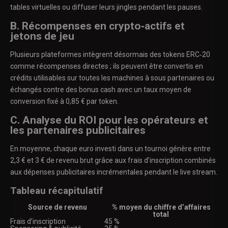
tables virtuelles ou diffuser leurs jingles pendant les pauses.
B. Récompenses en crypto‑actifs et
jetons de jeu
Plusieurs plateformes intègrent désormais des tokens ERC‑20
comme récompenses directes ; ils peuvent être convertis en
crédits utilisables sur toutes les machines à sous partenaires ou
échangés contre des bonus cash avec un taux moyen de
conversion fixé à 0,85 € par token.
C. Analyse du ROI pour les opérateurs et
les partenaires publicitaires
En moyenne, chaque euro investi dans un tournoi génère entre
2,3 € et 3 € de revenu brut grâce aux frais d’inscription combinés
aux dépenses publicitaires incrémentales pendant le live stream.
Tableau récapitulatif
Source de revenu
% moyen du chiffre d’affaires
total
Frais d’inscription
45 %