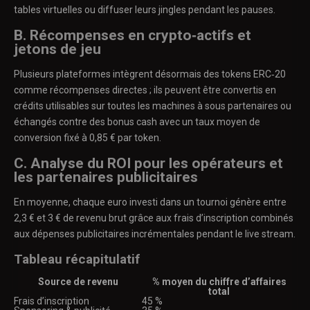
tables virtuelles ou diffuser leurs jingles pendant les pauses.
B. Récompenses en crypto‑actifs et
jetons de jeu
Plusieurs plateformes intègrent désormais des tokens ERC‑20
comme récompenses directes ; ils peuvent être convertis en
crédits utilisables sur toutes les machines à sous partenaires ou
échangés contre des bonus cash avec un taux moyen de
conversion fixé à 0,85 € par token.
C. Analyse du ROI pour les opérateurs et
les partenaires publicitaires
En moyenne, chaque euro investi dans un tournoi génère entre
2,3 € et 3 € de revenu brut grâce aux frais d’inscription combinés
aux dépenses publicitaires incrémentales pendant le live stream.
Tableau récapitulatif
Source de revenu
% moyen du chiffre d’affaires
total
Frais d’inscription
45 %