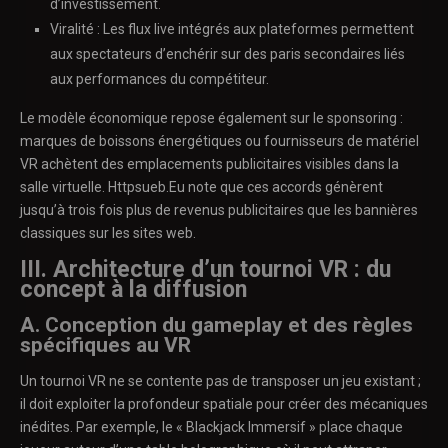
d’investissement.
Viralité : Les flux live intégrés aux plateformes permettent
aux spectateurs d’enchérir sur des paris secondaires liés
aux performances du compétiteur.
Le modèle économique repose également sur le sponsoring :
marques de boissons énergétiques ou fournisseurs de matériel
VR achètent des emplacements publicitaires visibles dans la
salle virtuelle. Httpsueb.Eu note que ces accords génèrent
jusqu’à trois fois plus de revenus publicitaires que les bannières
classiques sur les sites web.
III. Architecture d’un tournoi VR : du
concept à la diffusion
A. Conception du gameplay et des règles
spécifiques au VR
Un tournoi VR ne se contente pas de transposer un jeu existant ;
il doit exploiter la profondeur spatiale pour créer des mécaniques
inédites. Par exemple, le « Blackjack Immersif » place chaque