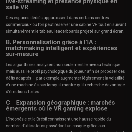
live‑streaming et présence physique en
salle VR
Des espaces dédiés apparaissent dans certains centres
commerciaux où l’on peut réserver une cabine VR tout en suivant
simultanément le tableau leaderboards projeté sur grand écran.
B. Personnalisation grâce à l’IA :
matchmaking intelligent et expériences
sur‑mesure
Les algorithmes analysent non seulement le niveau technique
mais aussi le profil psychologique du joueur afin de proposer des
défis adaptés — par exemple augmenter légèrement la volatilité
d’une machine à sous lorsqu’il montre qu’il recherche davantage
d’émotions fortes.
C Expansion géographique : marchés
émergents où le VR gaming explose
L’Indonésie et le Brésil connaissent une hausse rapide du
nombre d’utilisateurs possédant un casque grâce aux