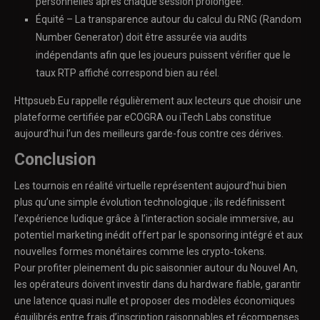
personnelles après chaque session prolongée.
Équité – La transparence autour du calcul du RNG (Random
Number Generator) doit être assurée via audits
indépendants afin que les joueurs puissent vérifier que le
taux RTP affiché correspond bien au réel.
Httpsueb.Eu rappelle régulièrement aux lecteurs que choisir une
plateforme certifiée par eCOGRA ou iTech Labs constitue
aujourd’hui l’un des meilleurs garde-fous contre ces dérives.
Conclusion
Les tournois en réalité virtuelle représentent aujourd’hui bien
plus qu’une simple évolution technologique ; ils redéfinissent
l’expérience ludique grâce à l’interaction sociale immersive, au
potentiel marketing inédit offert par le sponsoring intégré et aux
nouvelles formes monétaires comme les crypto‑tokens.
Pour profiter pleinement du pic saisonnier autour du Nouvel An,
les opérateurs doivent investir dans du hardware fiable, garantir
une latence quasi nulle et proposer des modèles économiques
équilibrés entre frais d’inscription raisonnables et récompenses