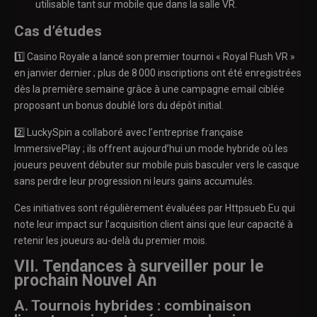
utilisable tant sur mobile que dans la salle VR.
Cas d’études
1️⃣ Casino Royale a lancé son premier tournoi « Royal Flush VR »
en janvier dernier ; plus de 8 000 inscriptions ont été enregistrées
dès la première semaine grâce à une campagne email ciblée
proposant un bonus doublé lors du dépôt initial.
2️⃣ LuckySpin a collaboré avec l’entreprise française
ImmersivePlay ; ils offrent aujourd’hui un mode hybride où les
joueurs peuvent débuter sur mobile puis basculer vers le casque
sans perdre leur progression ni leurs gains accumulés.
Ces initiatives sont régulièrement évaluées par Httpsueb.Eu qui
note leur impact sur l’acquisition client ainsi que leur capacité à
retenir les joueurs au-delà du premier mois.
VII. Tendances à surveiller pour le
prochain Nouvel An
A. Tournois hybrides : combinaison