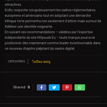
attractives.
Enfin, respecter scrupuleusement les cadres réglementaires
européens et américains tout en adoptant une démarche
éthique forte permettra non seulement d’attirer mais surtout de
fidéliser une clientèle exigeante.
En suivant ces recommandations – validées par l’expertise
indépendante du site Httpsueb.Eu – toute marque pourra se
positionner dès maintenant comme leader incontournable dans
ce nouveau chapitre palpitant du casino digital.​
CATEGORIES
ไม่มีหมวดหมู่
Shared
0