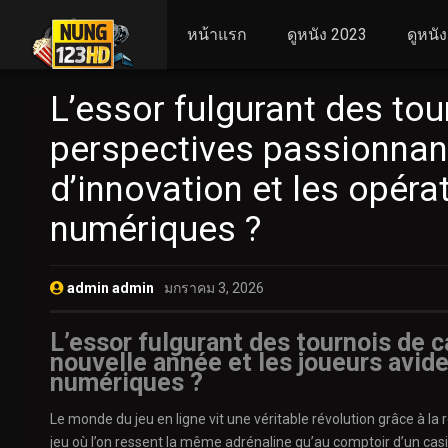
หน้าแรก
ดูหนัง 2023
ดูหนั
L’essor fulgurant des tour
perspectives passionnant
d’innovation et les opéra
numériques ?
admin admin
มกราคม 3, 2026
L’essor fulgurant des tournois de c
nouvelle année et les joueurs avide
numériques ?
Le monde du jeu en ligne vit une véritable révolution grâce à la 
jeu où l’on ressent la même adrénaline qu’au comptoir d’un cas