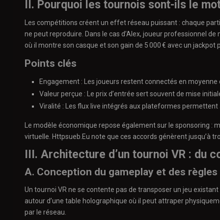
II. Pourquoi les tournois sont-ils le m
Les compétitions créent un effet réseau puissant : chaque partic
ne peut reproduire. Dans le cas d’Alex, joueur professionnel de
où il montre son casque et son gain de 5 000 € avec un jackpot pr
Points clés
Engagement : Les joueurs restent connectés en moyenne de
Valeur perçue : Le prix d’entrée sert souvent de mise initi
Viralité : Les flux live intégrés aux plateformes permette
Le modèle économique repose également sur le sponsoring : mar
virtuelle. Httpsueb.Eu note que ces accords génèrent jusqu’à troi
III. Architecture d’un tournoi VR : du c
A. Conception du gameplay et des règles
Un tournoi VR ne se contente pas de transposer un jeu existant ;
autour d’une table holographique où il peut attraper physiquemen
par le réseau.