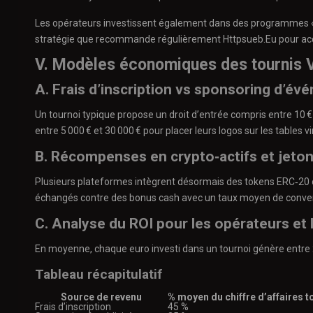
Les opérateurs investissent également dans des programmes « V
stratégie que recommande régulièrement Httpsueb.Eu pour accé
V. Modèles économiques des tournis VR
A. Frais d’inscription vs sponsoring d’é
Un tournoi typique propose un droit d’entrée compris entre 10 € 
entre 5 000 € et 30 000 € pour placer leurs logos sur les tables v
B. Récompenses en crypto‑actifs et jeton
Plusieurs plateformes intègrent désormais des tokens ERC‑20 co
échangés contre des bonus cash avec un taux moyen de conversi
C. Analyse du ROI pour les opérateurs et l
En moyenne, chaque euro investi dans un tournoi génère entre 2,
Tableau récapitulatif
Source de revenu
% moyen du chiffre d’affaires t
Frais d’inscription
45 %