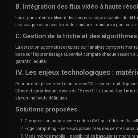
B. Intégration des flux vidéo à haute réso
Les organisateurs utilisent des serveurs edge capables de dif
leur casque ou activer le mode « picture‑in‑picture » pour suivr
C. Gestion de la triche et des algorithmes 
La détection automatisée repose sur l’analyse comportementale
basé sur l’apprentissage supervisé compare chaque session à
garantir l’équité.
IV. Les enjeux technologiques : matérie
Pour profiter pleinement d’un tournoi VR, le joueur doit dispos
Ethernet garantissant moins de 15 ms RTT (Round‑Trip Time). 
streaming haute définition.
Solutions proposées
Compression adaptative – codecs AV1 qui réduisent la taille 
Edge computing – serveurs placés près des centres urbains 
Mode hybride mobile – possibilité de basculer temporaireme