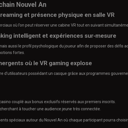
ochain Nouvel An
streaming et présence physique en salle VR
iaux où l’on peut réserver une cabine VR tout en suivant simultanémen
aking intelligent et expériences sur‑mesure
is aussi le profil psychologique du joueur afin de proposer des défis 
otions fortes.
ergents où le VR gaming explose
bre d’utilisateurs possédant un casque grâce aux programmes gouvernem
casino couplé aux bonus exclusifs réservés aux premiers inscrits.
 cherchant à toucher une audience jeune très connectée.
nts spéciaux autour du Nouvel An où chaque participant pourra choisir