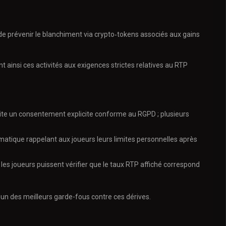
 de prévenir le blanchiment via crypto‑tokens associés aux gains
ainsi ces activités aux exigences strictes relatives au RTP
te un consentement explicite conforme au RGPD ; plusieurs
atique rappelant aux joueurs leurs limites personnelles après
es joueurs puissent vérifier que le taux RTP affiché correspond
’un des meilleurs garde-fous contre ces dérives.