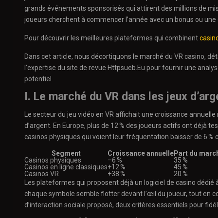
grands événements sponsorisés qui attirent des millions de mis
joueurs cherchent à commencer l’année avec un bonus ou une
Pour découvrir les meilleures plateformes qui combinent
casino
Dans cet article, nous décortiquons le marché du VR casino, d
l’expertise du site de revue Httpsueb.Eu pour fournir une anal
potentiel.
I. Le marché du VR dans les jeux d’arg
Le secteur du jeu vidéo en VR affichait une croissance annuell
d’argent. En Europe, plus de 12 % des joueurs actifs ont déjà t
casinos physiques qui voient leur fréquentation baisser de 6 
Segment
Croissance annuelle
Part du marc
Casinos physiques
–6 %
35 %
Casinos en ligne classiques
+12 %
45 %
Casinos VR
+38 %
20 %
Les plateformes qui proposent déjà un logiciel de casino dédié 
chaque symbole semble flotter devant l’œil du joueur, tout en c
d’interaction sociale proposé, deux critères essentiels pour fidé