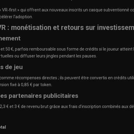
R‑first » qui offrent aux nouveaux inscrits un casque subventionné co
lérer l’adoption.
 : monétisation et retours sur investisse
vénement
et 50 €, parfois remboursable sous forme de crédits si le joueur atteint 
irtuelles ou diffuser leurs jingles pendant les pauses.
s de jeu
mme récompenses directes ; ils peuvent être convertis en crédits utili
on fixé à 0,85 € par token.
es partenaires publicitaires
3 € et 3 € de revenu brut grâce aux frais d’inscription combinés aux dé
otal