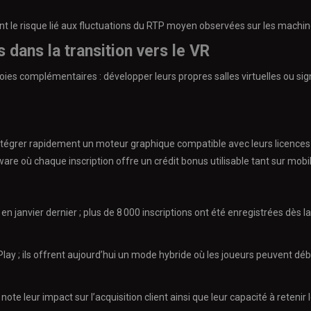
ent le risque lié aux fluctuations du RTP moyen observées sur les machin
s dans la transition vers le VR
s complémentaires : développer leurs propres salles virtuelles ou sig
intégrer rapidement un moteur graphique compatible avec leurs licences
 où chaque inscription offre un crédit bonus utilisable tant sur mobile
» en janvier dernier ; plus de 8 000 inscriptions ont été enregistrées d
lay ; ils offrent aujourd’hui un mode hybride où les joueurs peuvent déb
ote leur impact sur l’acquisition client ainsi que leur capacité à retenir