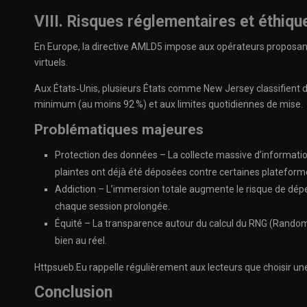
VIII. Risques réglementaires et éthiqu
En Europe, la directive AMLD5 impose aux opérateurs proposant d
virtuels.
Aux États‑Unis, plusieurs États comme New Jersey classifient d
minimum (au moins 92 %) et aux limites quotidiennes de mise.
Problématiques majeures
Protection des données – La collecte massive d’informat
plaintes ont déjà été déposées contre certaines plateforme
Addiction – L’immersion totale augmente le risque de dép
chaque session prolongée.
Équité – La transparence autour du calcul du RNG (Random 
bien au réel.
Httpsueb.Eu rappelle régulièrement aux lecteurs que choisir un
Conclusion