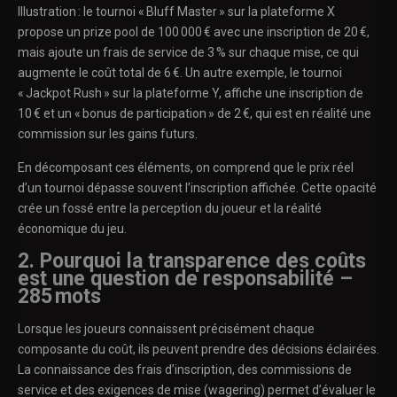
Illustration : le tournoi « Bluff Master » sur la plateforme X
propose un prize pool de 100 000 € avec une inscription de 20 €,
mais ajoute un frais de service de 3 % sur chaque mise, ce qui
augmente le coût total de 6 €. Un autre exemple, le tournoi
« Jackpot Rush » sur la plateforme Y, affiche une inscription de
10 € et un « bonus de participation » de 2 €, qui est en réalité une
commission sur les gains futurs.
En décomposant ces éléments, on comprend que le prix réel
d’un tournoi dépasse souvent l’inscription affichée. Cette opacité
crée un fossé entre la perception du joueur et la réalité
économique du jeu.
2. Pourquoi la transparence des coûts
est une question de responsabilité –
285 mots
Lorsque les joueurs connaissent précisément chaque
composante du coût, ils peuvent prendre des décisions éclairées.
La connaissance des frais d’inscription, des commissions de
service et des exigences de mise (wagering) permet d’évaluer le