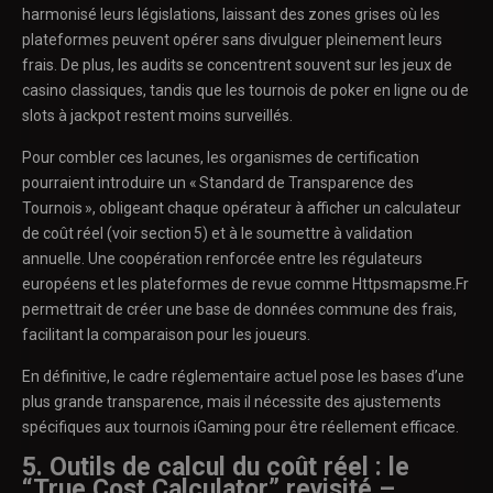
harmonisé leurs législations, laissant des zones grises où les
plateformes peuvent opérer sans divulguer pleinement leurs
frais. De plus, les audits se concentrent souvent sur les jeux de
casino classiques, tandis que les tournois de poker en ligne ou de
slots à jackpot restent moins surveillés.
Pour combler ces lacunes, les organismes de certification
pourraient introduire un « Standard de Transparence des
Tournois », obligeant chaque opérateur à afficher un calculateur
de coût réel (voir section 5) et à le soumettre à validation
annuelle. Une coopération renforcée entre les régulateurs
européens et les plateformes de revue comme Httpsmapsme.Fr
permettrait de créer une base de données commune des frais,
facilitant la comparaison pour les joueurs.
En définitive, le cadre réglementaire actuel pose les bases d’une
plus grande transparence, mais il nécessite des ajustements
spécifiques aux tournois iGaming pour être réellement efficace.
5. Outils de calcul du coût réel : le
“True Cost Calculator” revisité –