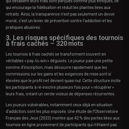
qui détaillent leurs frais sont perçues comme plus éthiques, ce
qui encourage la fidélisation et réduit les plaintes liées aux
retraits. Ainsi, la transparence n’est pas seulement un devoir
moral ; c’est un levier de prévention contre l’addiction et les
pratiques abusives.
3. Les risques spécifiques des tournois
à frais cachés – 320 mots
Les tournois à frais cachés se transforment souvent en
véritables « pay‑to‑win » déguisés. Le joueur paie une petite
somme d’inscription, mais découvre rapidement que les
commissions sur les gains et les exigences de mise sont si
élevées que le profit net devient quasi nul. Cette structure incite
les participants à ré‑inscrire plusieurs fois pour « récupérer »
leurs frais, créant un cercle vicieux de dépenses récurrentes.
Les joueurs vulnérables, notamment ceux déjà en situation
d’addiction, sont les plus exposés. Une étude de l’Observatoire
Français des Jeux (2023) montre que 42 % des pertes liées aux
tournois en ligne proviennent de participants qui n’étaient pas