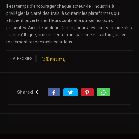
Il est temps d’encourager chaque acteur de l’industrie à
privilégier la clarté des frais, à soutenir les plateformes qui
affichent ouvertement leurs coûts et à utiliser les outils
présentés. Ainsi, le secteur iGaming pourra évoluer vers une plus
grande éthique, une meilleure transparence et, surtout, un jeu
réellement responsable pour tous.
CATEGORIES
ไม่มีหมวดหมู่
Shared
0