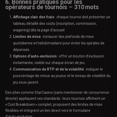
6. Bonnes pratiques pour les
opérateurs de tournois – 310 mots
Affichage clair des frais
: chaque tournoi doit présenter un
tableau détaillé des coûts (inscription, commission,
wagering) dès la page d’accueil.
Limites de mise
: instaurer des plafonds de mise
quotidienne et hebdomadaire pour éviter les spirales de
dépenses.
Options d’auto‑exclusion
: offrir un bouton d’exclusion
instantanée, visible sur chaque écran de jeu.
Communication du RTP et de la volatilité
: indiquer le
pourcentage de retour au joueur et le niveau de volatilité du
jeu sous‑jacent.
Des sites comme StarCasino (sans mentionner de concurrence
directe) appliquent ces standards : leurs tournois affichent un
« Cost Breakdown » complet, proposent des limites de mise
flexibles et intègrent un lien direct vers le formulaire
d’auto‑exclusion.