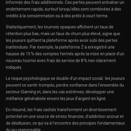
informés des frais additionnels. Ces pertes peuvent entraîner un
endettement rapide, surtout lorsqu’elles sont combinées à des
crédits à la consommation ou à des prêts à court terme.
Statistiquement, les tournois opaques affichent un taux de
rétention plus bas, mais un taux de churn plus élevé, signe que
les joueurs quittent la plateforme après avoir subi des pertes
inattendues. Par exemple, la plateforme Z a enregistré une
hausse de 15 % des comptes fermés après la mise en place d’un
nouveau tournoi avec frais de service de 8 % non clairement
indiqués.
Le risque psychologique se double d’un impact social : les joueurs
peuvent se sentir trompés, perdre confiance dans l’ensemble du
secteur iGaming et, dans les cas extrêmes, développer une
méfiance généralisée envers les jeux d’argent en ligne.
En résumé, les frais cachés transforment un divertissement
potentiel en une source de stress financier, d’addiction accrue et
de désillusion, ce qui va à l’encontre des principes fondamentaux
du jeu responsable.