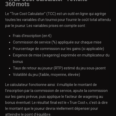
360 mots
Le “True Cost Calculator” (TCC) est un outil en ligne qui agrège
toutes les variables d’un tournoi pour fournir le coût total attendu
par le joueur. Les variables prises en compte sont :
Frais d’inscription (en €)
Commission de service (%) appliquée sur chaque mise
Pourcentage de commission sur les gains (si applicable)
Exigence de mise (wagering) exprimée en multiplicateur du
bonus
Taux de retour au joueur (RTP) estimé du jeu sous‑jacent
Volatilité du jeu (faible, moyenne, élevée)
Le calculateur fonctionne ainsi : il multiplie le montant de
l’inscription par la commission de service, ajoute la commission
sur les gains prévue, puis applique le facteur de wagering au
bonus éventuel. Le résultat final est le « True Cost », c’est‑à‑dire
le montant que le joueur devra réellement dépenser pour
atteindre le point d’équilibre.