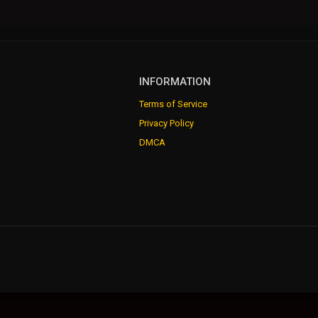
INFORMATION
Terms of Service
Privacy Policy
DMCA