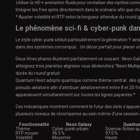
Utiliser la HD + animation fluide pour revitaliser des mythes conn
Intégrer les free spins directement dans le scénario afin que c
* Ajuster volatilité et RTP selon la longueur attendue du round gra
Le phénomène sci‑fi & cyber‑punk dan
Le style cyber‑punk séduit particulièrement la génération Y ai
dans des systèmes corrompus… Un décor parfait pour placer un
Deux titres phares illustrent parfaitement ce courant : Neon G
atteignez trois planètes alignées vous déclenchez “Neon Multipl
durée du round gratuit.
Quantum Heist adopte quantique comme thème central : dès q
pseudo‑aléatoire afin d’attribuer aléatoirement entre 8 et 20 f
apparaissent simultanément sur toutes les lignes payantes.*
Ces mécaniques montrent comment le futur des slots s’appuie s
plusieurs niveaux de récompense au sein même d’une session 
Fonctionnalité
Neon Galaxy
Quantum
Thème
Cyber‑punk urbain
Science‑fiction q
RTP moyen
96·5 %
97·0 %
Volatilité
Moyenne
Haute