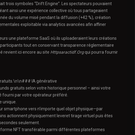
nait trois symboles “Drift Engine”. Les spectateurs pouvaient
éant ainsi une expérience collective où tous partageaient
anée du volume misé pendant la diffusion (+42 %), création
mentales exploitable via analytics avancées afin affiner
eurs une plateforme SaaS où ils uploaderaient leurs créations
participants tout en conservant transparence réglementaire
é revient ici encore au site
Httpsaractidf.Org
qui pourra fournir
gratuits.\n\n### IA générative
s gratuits selon votre historique personnel – ainsi votre
é fourni par votre opérateur préféré.
e unique.
eur smartphone vers n’importe quel objet physique—par
mains actionnent physiquement leveret tirage virtuel puis êtes
s secondes seulement.
ous forme NFT transférable parmi différentes plateformes