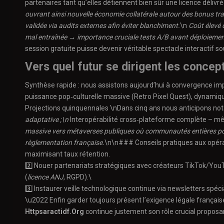
partenaires tant qu’elles détiennent bien sûr une licence délivré
ouvrant ainsi nouvelle économie collatérale autour des bonus tra
validée via audits externes afin éviter blanchiment.
\n
Coût élevé 
mal entraînée → importance cruciale tests A/B avant déploiemen
session gratuite puisse devenir véritable spectacle interactif
Vers quel futur se dirigent les concep
Synthèse rapide : nous assistons aujourd’hui à convergence imp
puissance pop‐culturelle massive (Retro Pixel Quest), dynamiq
Projections quinquennales \nDans cinq ans nous anticipons n
adaptative ;\n
Interopérabilité cross‐plateforme complète – mê
massive vers métaverses publiques où communautés entières pou
règlementation française.
\n\n### Conseils pratiques aux opérat
maximisant taux rétention.
2️⃣ Nouer partenariats stratégiques avec créateurs TikTok/Yo
(
licence ANJ
, RGPD).\
3️⃣ Instaurer veille technologique continue via newsletters spéc
\u2022 Enfin garder toujours présent l’exigence légale français
Httpsaractidf.Org
continue justement son rôle crucial proposa