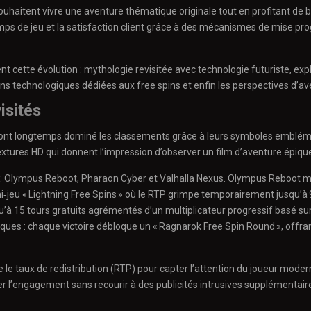
ouhaitent vivre une aventure thématique originale tout en profitant de b
mps de jeu et la satisfaction client grâce à des mécanismes de mise pro
t cette évolution : mythologie revisitée avec technologie futuriste, explo
ons technologiques dédiées aux free spins et enfin les perspectives d’av
isités
ue ont longtemps dominé les classements grâce à leurs symboles emblém
tures HD qui donnent l’impression d’observer un film d’aventure épique 
s : Olympus Reboot, Pharaon Cyber et Valhalla Nexus. Olympus Reboot m
i‑jeu « Lightning Free Spins » où le RTP grimpe temporairement jusqu’
à 15 tours gratuits agrémentés d’un multiplicateur progressif basé sur 
ques : chaque victoire débloque un « Ragnarok Free Spin Round », offrant 
e le taux de redistribution (RTP) pour capter l’attention du joueur moder
er l’engagement sans recourir à des publicités intrusives supplémentair