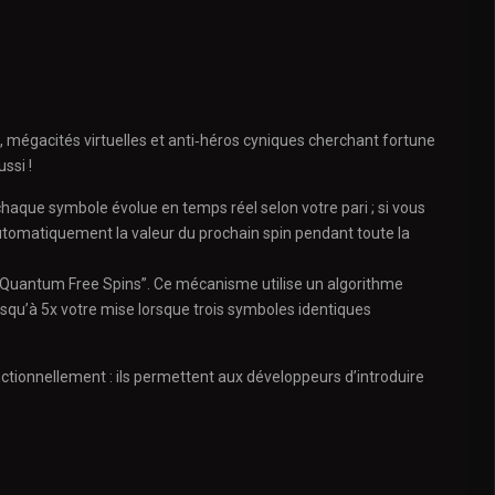
, mégacités virtuelles et anti‑héros cyniques cherchant fortune
ssi !
haque symbole évolue en temps réel selon votre pari ; si vous
 automatiquement la valeur du prochain spin pendant toute la
uantum Free Spins”. Ce mécanisme utilise un algorithme
jusqu’à 5x votre mise lorsque trois symboles identiques
tionnellement : ils permettent aux développeurs d’introduire