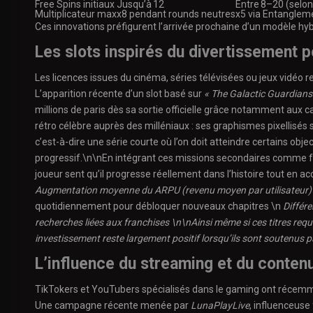
Free Spins initiaux
Jusqu’à 12
Entre 8–20 (selo
Multiplicateur max
x8 pendant rounds neutres
x5 via Entanglem
Ces innovations préfigurent l’arrivée prochaine d’un modèle h
Les slots inspirés du divertissement p
Les licences issues du cinéma, séries télévisées ou jeux vidéo 
L’apparition récente d’un slot basé sur
« The Galactic Guardians
millions de paris dès sa sortie officielle grâce notamment aux
rétro célèbre auprès des milléniaux : ses graphismes pixellis
c’est-à-dire une série courte où l’on doit atteindre certains ob
progressif.\n\nEn intégrant ces missions secondaires comme for
joueur sent qu’il progresse réellement dans l’histoire tout en
Augmentation moyenne du ARPU (revenu moyen par utilisateur) es
quotidiennement pour débloquer nouveaux chapitres \n
Différe
recherches liées aux franchises \n\nAinsi même si ces titres re
investissement reste largement positif lorsqu’ils sont soutenus
L’influence du streaming et du conten
TikTokers et YouTubers spécialisés dans le gaming ont récemme
Une campagne récente menée par
LunaPlayLive
, influenceuse