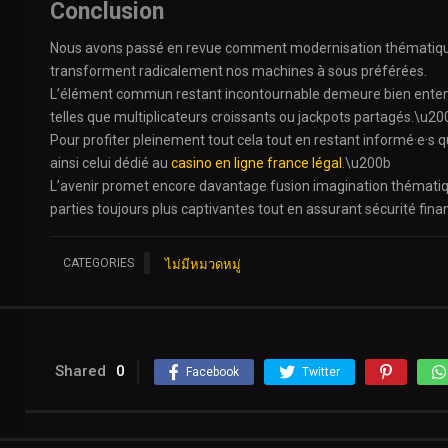
Conclusion
Nous avons passé en revue comment modernisation thématique — 
transforment radicalement nos machines à sous préférées.
L’élément commun restant incontournable demeure bien entendu le 
telles que multiplicateurs croissants ou jackpots partagés.\u20
Pour profiter pleinement tout cela tout en restant informé·e·
ainsi celui dédié au
casino en ligne france légal
.\u200b
L’avenir promet encore davantage fusion imagination thémati
parties toujours plus captivantes tout en assurant sécurité fi
CATEGORIES
ไม่มีหมวดหมู่
Shared
0
Facebook
Twitter