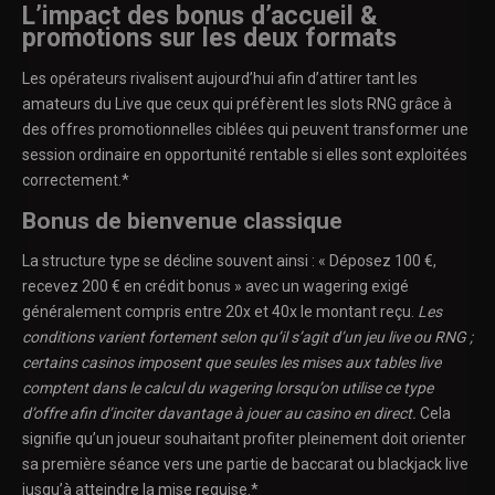
L’impact des bonus d’accueil &
promotions sur les deux formats
Les opérateurs rivalisent aujourd’hui afin d’attirer tant les
amateurs du Live que ceux qui préfèrent les slots RNG grâce à
des offres promotionnelles ciblées qui peuvent transformer une
session ordinaire en opportunité rentable si elles sont exploitées
correctement.*
Bonus de bienvenue classique
La structure type se décline souvent ainsi : « Déposez 100 €,
recevez 200 € en crédit bonus » avec un wagering exigé
généralement compris entre 20x et 40x le montant reçu.
Les
conditions varient fortement selon qu’il s’agit d’un jeu live ou RNG ;
certains casinos imposent que seules les mises aux tables live
comptent dans le calcul du wagering lorsqu’on utilise ce type
d’offre afin d’inciter davantage à jouer au casino en direct.
Cela
signifie qu’un joueur souhaitant profiter pleinement doit orienter
sa première séance vers une partie de baccarat ou blackjack live
jusqu’à atteindre la mise requise.*