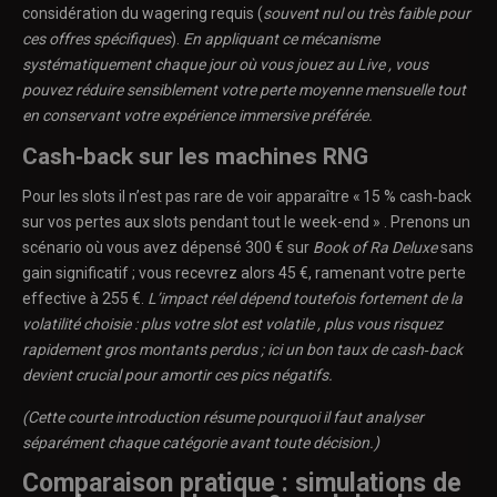
considération du wagering requis (
souvent nul ou très faible pour
ces offres spécifiques
).
En appliquant ce mécanisme
systématiquement chaque jour où vous jouez au Live , vous
pouvez réduire sensiblement votre perte moyenne mensuelle tout
en conservant votre expérience immersive préférée.
Cash‑back sur les machines RNG
Pour les slots il n’est pas rare de voir apparaître « 15 % cash‑back
sur vos pertes aux slots pendant tout le week-end » . Prenons un
scénario où vous avez dépensé 300 € sur
Book of Ra Deluxe
sans
gain significatif ; vous recevrez alors 45 €, ramenant votre perte
effective à 255 €.
L’impact réel dépend toutefois fortement de la
volatilité choisie : plus votre slot est volatile , plus vous risquez
rapidement gros montants perdus ; ici un bon taux de cash‑back
devient crucial pour amortir ces pics négatifs.
(Cette courte introduction résume pourquoi il faut analyser
séparément chaque catégorie avant toute décision.)
Comparaison pratique : simulations de