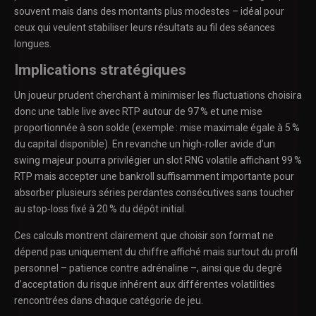
souvent mais dans des montants plus modestes – idéal pour
ceux qui veulent stabiliser leurs résultats au fil des séances
longues.
Implications stratégiques
Un joueur prudent cherchant à minimiser les fluctuations choisira
donc une table live avec RTP autour de 97 % et une mise
proportionnée à son solde (exemple : mise maximale égale à 5 %
du capital disponible). En revanche un high‑roller avide d’un
swing majeur pourra privilégier un slot RNG volatile affichant 99 %
RTP mais accepter une bankroll suffisamment importante pour
absorber plusieurs séries perdantes consécutives sans toucher
au stop‑loss fixé à 20 % du dépôt initial.
Ces calculs montrent clairement que choisir son format ne
dépend pas uniquement du chiffre affiché mais surtout du profil
personnel – patience contre adrénaline –, ainsi que du degré
d’acceptation du risque inhérent aux différentes volatilities
rencontrées dans chaque catégorie de jeu.