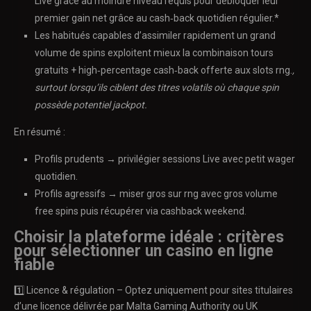
Live grâce au moindre niveau requis pour débloquer leur
premier gain net grâce au cash‑back quotidien régulier.*
Les habitués capables d’assimiler rapidement un grand
volume de spins exploitent mieux la combinaison tours
gratuits + high‐percentage cash‐back offerte aux slots rng.
,
surtout lorsqu’ils ciblent des titres volatils où chaque spin
possède potentiel jackpot.
En résumé :
Profils prudents → privilégier sessions Live avec petit wager
quotidien.
Profils agressifs → miser gros sur rng avec gros volume
free spins puis récupérer via cashback weekend.
Choisir la plateforme idéale : critères
pour sélectionner un casino en ligne
fiable
1️⃣ Licence & régulation – Optez uniquement pour sites titulaires
d’une licence délivrée par Malta Gaming Authority ou UK