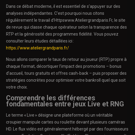
Dans ce débat moderne, il est essentiel de s’appuyer sur des
analyses indépendantes. C’est pourquoi nous citons
régulièrement le travail d’Httpswww.Ateliergrandparis.Fr, le site
de revue qui classe chaque opérateur selon la transparence des
RTP et la générosité des programmes fidélité. Vous pouvez
consulter leurs études détaillées ici :
https://www.ateliergrandparis.fr/
Nous allons comparer le taux de retour au joueur (RTP) propre à
chaque format, décortiquer l’impact des promotions – bonus
d’accueil, tours gratuits et offres cash‑back – puis proposer des
stratégies concrètes pour optimiser votre bankroll quel que soit
votre choix.
Comprendre les différences
fondamentales entre jeux Live et RNG
Le terme « Live » désigne une plateforme où un véritable
croupier manipule cartes ou roulette devant plusieurs caméras
HD. Le flux vidéo est généralement hébergé par des fournisseurs