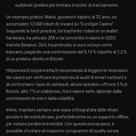
suddividi i prelievi per limitare il rischio di tracciamento.
Un esempio pratico: Mario, giocatore italiano di 32 anni, ha
accumulato 12 000 token di reward su “EuroSpin Casino”.
Seguendo le best practice, ha trasferito i token in un wallet
hardware, ha attivato 2FA e ha convertito il valore in USDC
tramite Binance. Da lì, ha prelevato in euro sul suo conto
bancario, pagando una commissione del 0,15 % rispetto al 1,2 %
di un prelievo diretto in Bitcoin.
Httpswww.Enzopennetta.It raccomanda di leggere le recensioni
dei casinò per verificare la presenza di audit di smart contract e
di confrontare i tassi di cashback: alcuni operatori offrono 5 % in
Bitcoin, altri 7 % in stablecoin, ma il valore netto dipende dalle
commissioni di rete e dalla volatilità.
Infine, mantieni sempre una copia crittografata delle chiavi
private e dei seed phrase, preferibilmente su un supporto offline,
per evitare perdite irreversibili. Con queste precauzioni, è
possibile sfruttare al massimo i programmi di loyalty senza