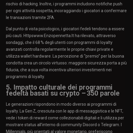
rischio di hacking. Inoltre, i programmi includono notifiche push
per ogni attività sospetta, incoraggiando i giocatori a confermare
le transazioni tramite 2FA.
Dal punto di vista psicologico, i giocatori fedeli tendono a essere
più cauti. Httpswww.Enzopennetta.It ha rilevato, attraverso
sondaggi, che il 68 % degli utenti con programmi di loyalty
avanzati controlla regolarmente le proprie chiavi private e
utilizza wallet hardware. La percezione di “premio” per la buona
condotta crea un circolo virtuoso: maggiore sicurezza porta a più
fiducia, che a sua volta incentiva ulteriori investimenti nei
programmi di loyalty.
5. Impatto culturale dei programmi
fedeltà basati su crypto – 350 parole
Le generazioni rispondono in modo diverso ai programmi di
loyalty. La Gen Z, cresciuta con le app di messaggistica e le NFT,
vede i token di reward come collezionabili digitali e li utilizza per
mostrare status all’interno di community Discord o Telegram. I
Millennials, più orientati al valore monetario, preferiscono