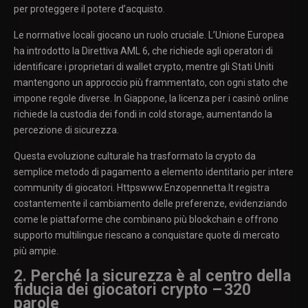
per proteggere il potere d’acquisto.
Le normative locali giocano un ruolo cruciale. L’Unione Europea
ha introdotto la Direttiva AML 6, che richiede agli operatori di
identificare i proprietari di wallet crypto, mentre gli Stati Uniti
mantengono un approccio più frammentato, con ogni stato che
impone regole diverse. In Giappone, la licenza per i casinò online
richiede la custodia dei fondi in cold storage, aumentando la
percezione di sicurezza.
Questa evoluzione culturale ha trasformato la crypto da
semplice metodo di pagamento a elemento identitario per intere
community di giocatori. Httpswww.Enzopennetta.It registra
costantemente il cambiamento delle preferenze, evidenziando
come le piattaforme che combinano più blockchain e offrono
supporto multilingue riescano a conquistare quote di mercato
più ampie.
2. Perché la sicurezza è al centro della
fiducia dei giocatori crypto – 320
parole