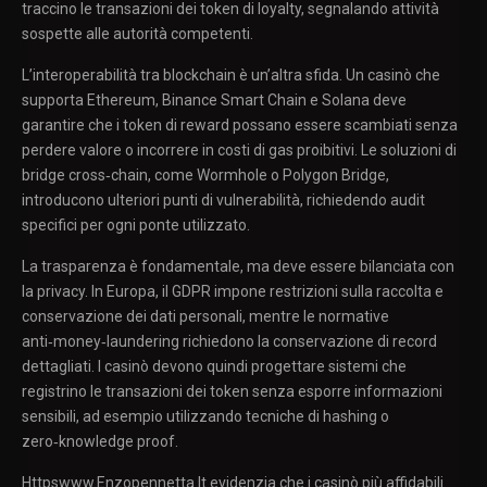
traccino le transazioni dei token di loyalty, segnalando attività
sospette alle autorità competenti.
L’interoperabilità tra blockchain è un’altra sfida. Un casinò che
supporta Ethereum, Binance Smart Chain e Solana deve
garantire che i token di reward possano essere scambiati senza
perdere valore o incorrere in costi di gas proibitivi. Le soluzioni di
bridge cross‑chain, come Wormhole o Polygon Bridge,
introducono ulteriori punti di vulnerabilità, richiedendo audit
specifici per ogni ponte utilizzato.
La trasparenza è fondamentale, ma deve essere bilanciata con
la privacy. In Europa, il GDPR impone restrizioni sulla raccolta e
conservazione dei dati personali, mentre le normative
anti‑money‑laundering richiedono la conservazione di record
dettagliati. I casinò devono quindi progettare sistemi che
registrino le transazioni dei token senza esporre informazioni
sensibili, ad esempio utilizzando tecniche di hashing o
zero‑knowledge proof.
Httpswww.Enzopennetta.It evidenzia che i casinò più affidabili