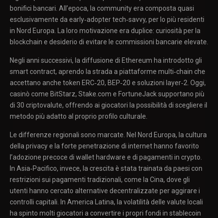
bonifici bancari. All’epoca, la community era composta quasi
esclusivamente da early‑adopter tech‑savvy, per lo più residenti
in Nord Europa. La loro motivazione era duplice: curiosità per la
blockchain e desiderio di evitare le commissioni bancarie elevate.
Negli anni successivi, la diffusione di Ethereum ha introdotto gli
smart contract, aprendo la strada a piattaforme multi‑chain che
accettano anche token ERC‑20, BEP‑20 e soluzioni layer‑2. Oggi,
casinò come BitStarz, Stake.com e FortuneJack supportano più
di 30 criptovalute, offrendo ai giocatori la possibilità di scegliere il
metodo più adatto al proprio profilo culturale.
Le differenze regionali sono marcate. Nel Nord Europa, la cultura
della privacy e la forte penetrazione di internet hanno favorito
l’adozione precoce di wallet hardware e di pagamenti in crypto.
In Asia‑Pacifico, invece, la crescita è stata trainata da paesi con
restrizioni sui pagamenti tradizionali, come la Cina, dove gli
utenti hanno cercato alternative decentralizzate per aggirare i
controlli capitali. In America Latina, la volatilità delle valute locali
ha spinto molti giocatori a convertire i propri fondi in stablecoin