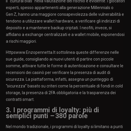
Il “cultural bias” nella valutazione del rischio è evidente. I giocatori
esperti, spesso appartenenti alla generazione Millennials o
Gen Z, hanno una maggiore consapevolezza delle vulnerabilità e
tendono a utilizzare wallet hardware, a verificare gli indirizzi di
deposito e a mantenere backup criptati. I neofiti, invece, si
affidano a exchange centralizzati e a wallet mobile, esponendosi
a rischi maggiori.
Httpswww.Enzopennetta.It sottolinea queste differenze nelle
sue guide, consigliando ai nuovi utenti di partire con piccole
somme, attivare tutte le forme di autenticazione e consultare le
recensioni dei casinò per verificare la presenza di audit di
sicurezza. La piattaforma, infatti, assegna un punteggio di
“sicurezza” basato su criteri come la percentuale di fondi in cold
storage, la presenza di 2FA obbligatoria e la trasparenza dei
contratti smart.
3. I programmi di loyalty: più di
semplici punti – 380 parole
Nel mondo tradizionale, i programmi di loyalty si limitano a punti