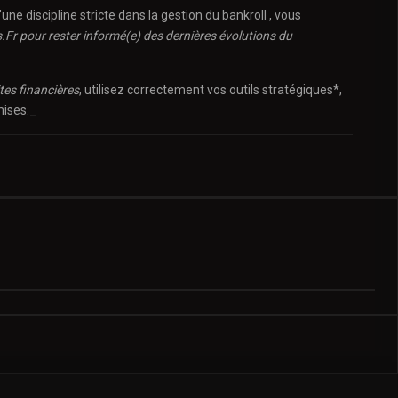
 discipline stricte dans la gestion du bankroll , vous
Fr pour rester informé(e) des dernières évolutions du
ites financières
, utilisez correctement vos outils stratégiques*,
mises._