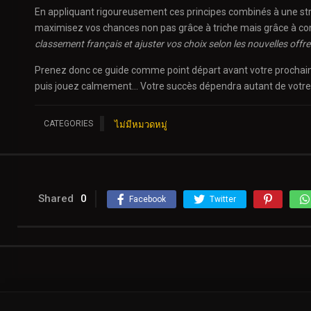
En appliquant rigoureusement ces principes combinés à une stra
maximisez vos chances non pas grâce à triche mais grâce à co
classement français et ajuster vos choix selon les nouvelles offr
Prenez donc ce guide comme point départ avant votre prochain
puis jouez calmement… Votre succès dépendra autant de votre p
CATEGORIES
ไม่มีหมวดหมู่
Shared
0
Facebook
Twitter