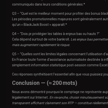
communiqués dans leurs conditions générales.*
Q3 – “Quel est le meilleur moment pour profiter des bonus black
Les périodes promotionnelles majeures sont généralement autour 
qu’un « BlackJack Boost » apparaît.*
Q4 – “Dois‑je privilégier les tables à enjeux bas ou hauts ?”
Cela dépend surtout de votre bankroll
. Les enjeux bas permette
mais augmentent rapidement le risque.
Q5 – “Quelles sont les limites légales concernant l’utilisation d’a
En France toute forme d’assistance automatisée destinée à infl
simplement information statistique post‑session comme Excel
Ces réponses synthétisent l’essentiel afin que vous puissiez jo
Conclusion — (≈ 200 mots)
Nous avons démontré pourquoi le comptage ne représente aujo
légalement sur Internet
. En revanche, choisir minutieusement so
transparent affichant clairement son RTP — constitue réellement 