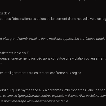
jack ?”
des fêtes nationales et lors du lancement d’une nouvelle version logici
nt plus grand nombre mains donc meilleure application statistique tandis
ssistants logiciels ?”
uencer directement vos décisions constitue une violation du règlement 
.*
uer intelligemment tout en restant conforme aux règles.
urd’hui qu’un mythe face aux algorithmes RNG modernes : aucune séqu
n casino en ligne grâce aux critères exposés — licence ANJ ou MGA reconnu
la première étape vers une expérience rentable.