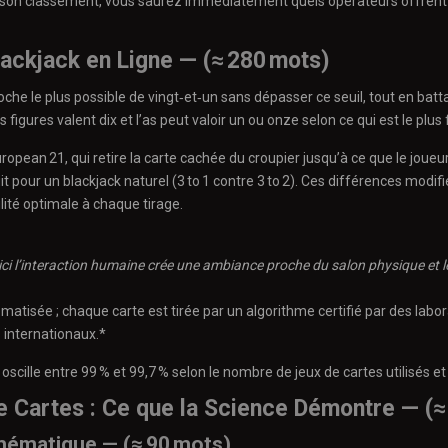
 à son classement, vous saurez immédiatement quels opérateurs offrent 
ackjack en Ligne — (≈ 280 mots)
oche le plus possible de vingt‑et‑un sans dépasser ce seuil, tout en batt
 figures valent dix et l’as peut valoir un ou onze selon ce qui est le plus
European 21, qui retire la carte cachée du croupier jusqu’à ce que le joueu
t pour un blackjack naturel (3 to 1 contre 3 to 2). Ces différences modi
ité optimale à chaque tirage.
n ; ici l’interaction humaine crée une ambiance proche du salon physique e
tisée ; chaque carte est tirée par un algorithme certifié par des la
 internationaux.*
l oscille entre 99 % et 99,7 % selon le nombre de jeux de cartes utilisés e
e Cartes : Ce que la Science Démontre — (≈
thématique — (≈ 90 mots)