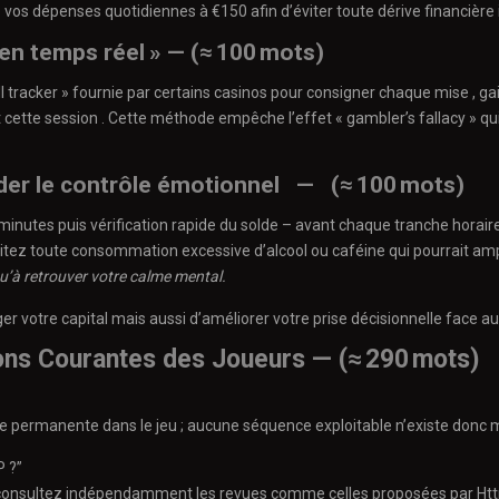
ez vos dépenses quotidiennes à €150 afin d’éviter toute dérive financièr
 en temps réel » — (≈ 100 mots)
roll tracker » fournie par certains casinos pour consigner chaque mise ,
ette session . Cette méthode empêche l’effet « gambler’s fallacy » qu
arder le contrôle émotionnel — (≈ 100 mots)
inutes puis vérification rapide du solde – avant chaque tranche horaire
itez toute consommation excessive d’alcool ou caféine qui pourrait ampli
’à retrouver votre calme mental.
otre capital mais aussi d’améliorer votre prise décisionnelle face aux 
ons Courantes des Joueurs — (≈ 290 mots)
ce permanente dans le jeu ; aucune séquence exploitable n’existe donc
P ?”
 , consultez indépendamment les revues comme celles proposées par Htt