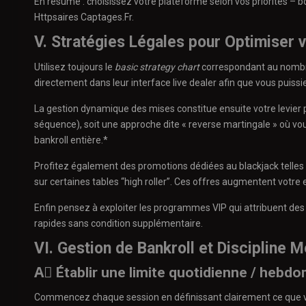
En résumé : choisissez votre plateforme selon vos priorités – bo
Httpsaires Captages.Fr.
V. Stratégies Légales pour Optimiser 
Utilisez toujours le
basic strategy chart
correspondant au nombre 
directement dans leur interface live dealer afin que vous puissi
La gestion dynamique des mises constitue ensuite votre levier pri
séquence), soit une approche dite « reverse martingale » où v
bankroll entière.*
Profitez également des promotions dédiées au blackjack telle
sur certaines tables “high roller”. Ces offres augmentent votre
Enfin pensez à exploiter les programmes VIP qui attribuent des 
rapides sans condition supplémentaire.
VI. Gestion de Bankroll et Discipline 
A️⃣ Établir une limite quotidienne / hebd
Commencez chaque session en définissant clairement ce que vous 