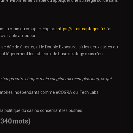
un environnement fiable où appliquer une stratégie solide sans
ant la main du croupier. Explore
https://aires-captages.fr/
for
 favorable au joueur.
r se décide à rester, et le Double Exposure, où les deux cartes du
fient légèrement les tableaux de base strategy mais n’en
t le temps entre chaque main est généralement plus long, ce qui
boratoires indépendants comme eCOGRA ou iTech Labs,
t la politique du casino concernant les pushes.
 340 mots)