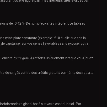
assurant qu’elle figure parmi les meilleurs sites évalués par
moins de ‑0,42 %. De nombreux sites intègrent ce tableau
 une mise plate constante (exemple : €10 quelle que soit la
e capitaliser sur vos séries favorables sans exposer votre
ou encore
tours gratuits
offerts uniquement lorsque vous jouez
être échangés contre des crédits gratuits ou même des retraits
ebdomadaire global basé sur votre capital initial . Par