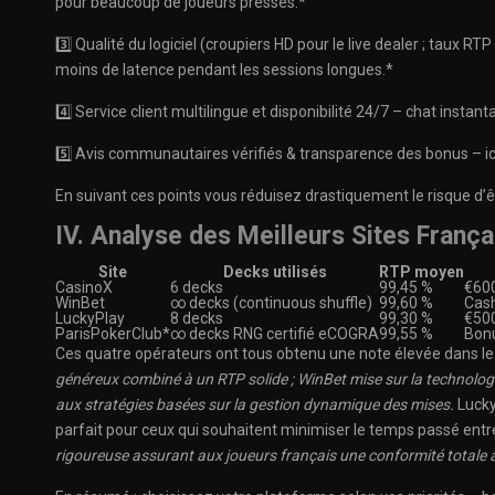
pour beaucoup de joueurs pressés.*
3️⃣ Qualité du logiciel (croupiers HD pour le live dealer ; taux 
moins de latence pendant les sessions longues.*
4️⃣ Service client multilingue et disponibilité 24/7 – chat inst
5️⃣ Avis communautaires vérifiés & transparence des bonus – ici 
En suivant ces points vous réduisez drastiquement le risque d’êt
IV. Analyse des Meilleurs Sites Franç
Site
Decks utilisés
RTP moyen
CasinoX
6 decks
99,45 %
€600
WinBet
∞ decks (continuous shuffle)
99,60 %
Cash
LuckyPlay
8 decks
99,30 %
€500
ParisPokerClub*
∞ decks RNG certifié eCOGRA
99,55 %
Bonu
Ces quatre opérateurs ont tous obtenu une note élevée dans le
généreux combiné à un RTP solide ; WinBet mise sur la technolog
aux stratégies basées sur la gestion dynamique des mises.
Lucky
parfait pour ceux qui souhaitent minimiser le temps passé entr
rigoureuse assurant aux joueurs français une conformité totale 