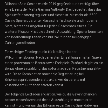
BillionaireSpin Casino wurde 2019 gegründet und verfügt über
eine Lizenz der Malta Gaming Authority. Das bedeutet, dass das
Spielumfeld streng reguliert und sicher ist. Mit mehr als 2 500
Casino Spielen, darunter klassische Tischspiele und moderne
Slots, bietet das Angebot für jeden Geschmack etwas. Ein
weiterer Pluspunkt ist die schnelle Auszahlung: Spieler berichten
von Bearbeitungszeiten von nur 24 Stunden bei gängigen
Zahlungsmethoden.
Ein wichtiger Einstiegspunkt für Neulinge ist der
Willkommensbonus. Nach der ersten Einzahlung erhalten Spieler
einen prozentualen Bonus sowie Freispiele. Zusätzlich gibt es ein
Bonus ohne Einzahlung, das sofort nach der Registrierung aktiv
wird. Diese Kombination macht die Registrierung bei
Billionairespin besonders attraktiv, weil du bereits mit
kostenlosem Guthaben starten kannst.
Der folgende Leitfaden erklärt dir, wie du die Gewinnchancen
besser einschätzen und deine Auszahlungen maximieren
kannst – und warum das Billionairespin Casino Spiel dabei ein