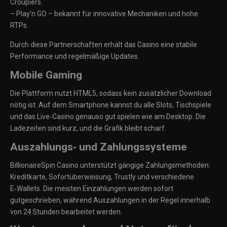
Croupiers.
– Play’n GO – bekannt für innovative Mechaniken und hohe
RTPs.
Durch diese Partnerschaften erhält das Casino eine stabile
Performance und regelmäßige Updates.
Mobile Gaming
Die Plattform nutzt HTML5, sodass kein zusätzlicher Download
nötig ist. Auf dem Smartphone kannst du alle Slots, Tischspiele
und das Live‑Casino genauso gut spielen wie am Desktop. Die
Ladezeiten sind kurz, und die Grafik bleibt scharf.
Auszahlungs‑ und Zahlungssysteme
BillionaireSpin Casino unterstützt gängige Zahlungsmethoden:
Kreditkarte, Sofortüberweisung, Trustly und verschiedene
E‑Wallets. Die meisten Einzahlungen werden sofort
gutgeschrieben, während Auszahlungen in der Regel innerhalb
von 24 Stunden bearbeitet werden.