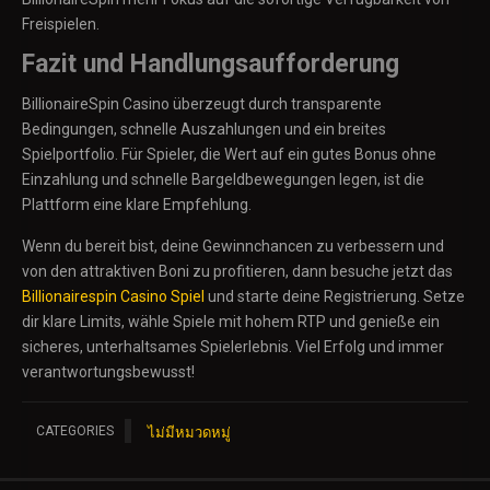
Freispielen.
Fazit und Handlungsaufforderung
BillionaireSpin Casino überzeugt durch transparente
Bedingungen, schnelle Auszahlungen und ein breites
Spielportfolio. Für Spieler, die Wert auf ein gutes Bonus ohne
Einzahlung und schnelle Bargeldbewegungen legen, ist die
Plattform eine klare Empfehlung.
Wenn du bereit bist, deine Gewinnchancen zu verbessern und
von den attraktiven Boni zu profitieren, dann besuche jetzt das
Billionairespin Casino Spiel
und starte deine Registrierung. Setze
dir klare Limits, wähle Spiele mit hohem RTP und genieße ein
sicheres, unterhaltsames Spielerlebnis. Viel Erfolg und immer
verantwortungsbewusst!
CATEGORIES
ไม่มีหมวดหมู่