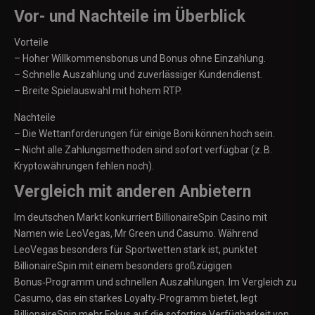
Vor- und Nachteile im Überblick
Vorteile
– Hoher Willkommensbonus und Bonus ohne Einzahlung.
– Schnelle Auszahlung und zuverlässiger Kundendienst.
– Breite Spielauswahl mit hohem RTP.
Nachteile
– Die Wettanforderungen für einige Boni können hoch sein.
– Nicht alle Zahlungsmethoden sind sofort verfügbar (z. B.
Kryptowährungen fehlen noch).
Vergleich mit anderen Anbietern
Im deutschen Markt konkurriert BillionaireSpin Casino mit
Namen wie LeoVegas, Mr Green und Casumo. Während
LeoVegas besonders für Sportwetten stark ist, punktet
BillionaireSpin mit einem besonders großzügigen
Bonus‑Programm und schnellen Auszahlungen. Im Vergleich zu
Casumo, das ein starkes Loyalty‑Programm bietet, legt
BillionaireSpin mehr Fokus auf die sofortige Verfügbarkeit von