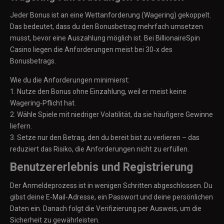
Jeder Bonus ist an eine Wettanforderung (Wagering) gekoppelt.
Das bedeutet, dass du den Bonusbetrag mehrfach umsetzen
musst, bevor eine Auszahlung möglich ist. Bei BillionaireSpin
Casino liegen die Anforderungen meist bei 30‑x des
Bonusbetrags.
Wie du die Anforderungen minimierst:
1. Nutze den Bonus ohne Einzahlung, weil er meist keine
Wagering‑Pflicht hat.
2. Wähle Spiele mit niedriger Volatilität, da sie häufigere Gewinne
liefern.
3. Setze nur den Betrag, den du bereit bist zu verlieren – das
reduziert das Risiko, die Anforderungen nicht zu erfüllen.
Benutzererlebnis und Registrierung
Der Anmeldeprozess ist in wenigen Schritten abgeschlossen. Du
gibst deine E‑Mail-Adresse, ein Passwort und deine persönlichen
Daten ein. Danach folgt die Verifizierung per Ausweis, um die
Sicherheit zu gewährleisten.