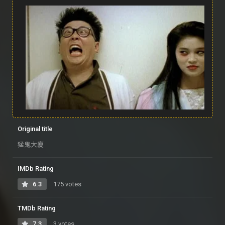
Original title
猛鬼大廈
IMDb Rating
6.3
175 votes
TMDb Rating
7.3
3 votes