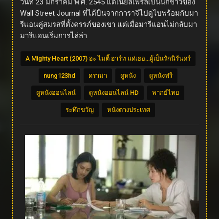
วันที่ 23 มกราคม พ.ศ. 2545 แดเนียลเพิร์ลเป็นนักข่าวของ
Wall Street Journal ที่ได้บินจากการาจีไปดูไบพร้อมกับมา
รีแอนคู่สมรสที่ตั้งครรภ์ของเขา แต่เมื่อมารีแอนไม่กลับมา
มาริแอนเริ่มการไล่ล่า
A Mighty Heart (2007) อะ ไมตี้ ฮาร์ท แด่เธอ…ผู้เป็นรักนิรันดร์
nung123hd
ดราม่า
ดูหนัง
ดูหนังฟรี
ดูหนังออนไลน์
ดูหนังออนไลน์ HD
พากย์ไทย
ระทึกขวัญ
หนังต่างประเทศ