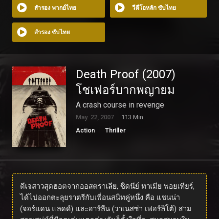
สำรอง พากย์ไทย
วีดีโอหลัก ซับไทย
สำรอง ซับไทย
Death Proof (2007)
โชเฟอร์บากพญายม
A crash course in revenge
May. 22, 2007
113 Min.
Action
Thriller
ดีเจสาวสุดฮอตจากออสตราเลีย, ซิดนีย์ ทาเมีย พอยเทียร์,
ได้ไปออกตะลุยราตรีกับเพื่อนสนิทคู่หนึ่ง คือ แชนน่า
(จอร์แดน แลดด์) และอาร์ลีน (วาเนสซ่า เฟอร์ลิโต้) สาม