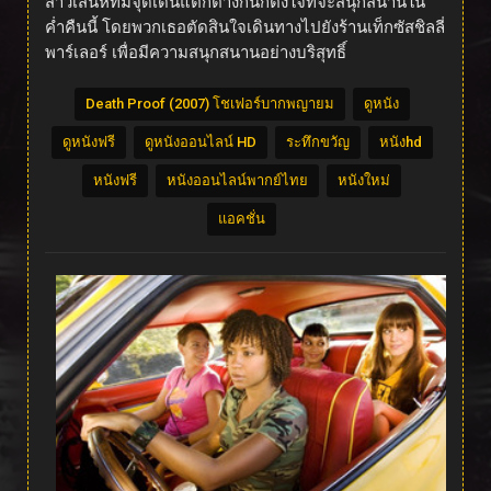
สาวเสน่ห์ที่มีจุดเด่นแตกต่างกันก็ตั้งใจที่จะสนุกสนานใน
ค่ำคืนนี้ โดยพวกเธอตัดสินใจเดินทางไปยังร้านเท็กซัสชิลลี่
พาร์เลอร์ เพื่อมีความสนุกสนานอย่างบริสุทธิ์
Death Proof (2007) โชเฟอร์บากพญายม
ดูหนัง
ดูหนังฟรี
ดูหนังออนไลน์ HD
ระทึกขวัญ
หนังhd
หนังฟรี
หนังออนไลน์พากย์ไทย
หนังใหม่
แอคชั่น