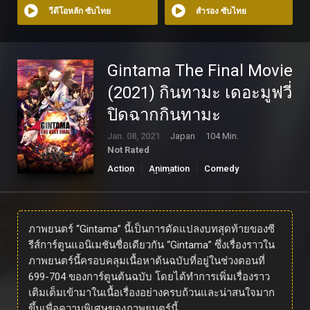
วีดีโอหลัก ซับไทย
สำรอง ซับไทย
Gintama The Final Movie
(2021) กินทามะ เดอะมูฟวี่
ปิดฉากกินทามะ
Jan. 08, 2021
Japan
104 Min.
Not Rated
Action
Animation
Comedy
ดูหนังออนไลน์
ภาพยนตร์ “Gintama” นี้เป็นการดัดแปลงบทสุดท้ายของซี
รีส์การ์ตูนแอนิเมชันชื่อเดียวกัน “Gintama” ซึ่งเรื่องราวใน
ภาพยนตร์นี้ครอบคลุมเนื้อหาต้นฉบับที่อยู่ในช่วงตอนที่
699-704 ของการ์ตูนต้นฉบับ โดยได้ทำการเพิ่มเรื่องราว
เติมเต็มเข้ามาในเนื้อเรื่องอย่างครบถ้วนและน่าสนใจมาก
ขึ้นเพื่อความพิเศษของภาพยนตร์นี้