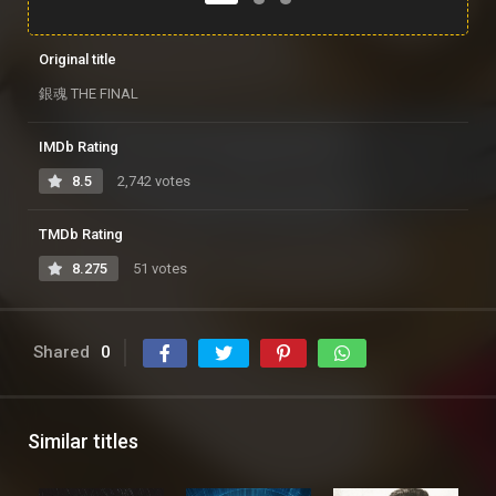
Original title
銀魂 THE FINAL
IMDb Rating
8.5
2,742 votes
TMDb Rating
8.275
51 votes
Shared
0
Similar titles