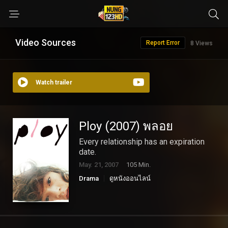
Video Sources
Report Error
8 Views
Watch trailer
Ploy (2007) พลอย
Every relationship has an expiration
date.
May. 21, 2007
105 Min.
Drama
ดูหนังออนไลน์