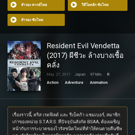
สำรอง พากย์ไทย
วีดีโอหลัก ซับไทย
สำรอง ซับไทย
Resident Evil Vendetta
(2017) ผีชีวะ ล้างบางเชื้อ
คลั่ง
May. 27, 2017
Japan
97 Min.
R
Action
Adventure
Animation
Horror
Science Fiction
เรื่องราวนี้, คริส เรดฟิลด์ และ รีเบ็คก้า แชมเบอร์, สมาชิก
เก่าของหน่วย S.T.A.R.S. ที่ปัจจุบันสังกัด BSAA, ต้องเผชิญ
หน้ากับการระบาดของไวรัสชนิดใหม่ที่ทำให้คนตายคืนชีพ