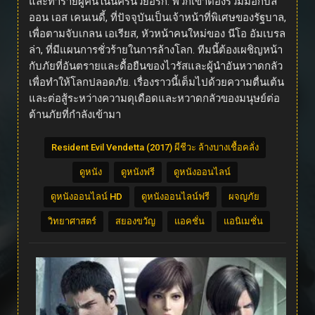
และทำร้ายผู้คนในนครนิวยอร์ก. พวกเขาต้องร่วมมือกับลี
ออน เอส เคนเนดี้, ที่ปัจจุบันเป็นเจ้าหน้าที่พิเศษของรัฐบาล,
เพื่อตามจับเกลน เอเรียส, หัวหน้าคนใหม่ของ นีโอ อัมเบรล
ล่า, ที่มีแผนการชั่วร้ายในการล้างโลก. ทีมนี้ต้องเผชิญหน้า
กับภัยที่อันตรายและดื้อยืนของไวรัสและผู้นำอันหวาดกลัว
เพื่อทำให้โลกปลอดภัย. เรื่องราวนี้เต็มไปด้วยความตื่นเต้น
และต่อสู้ระหว่างความดุเดือดและหวาดกลัวของมนุษย์ต่อ
ต้านภัยที่กำลังเข้ามา
Resident Evil Vendetta (2017) ผีชีวะ ล้างบางเชื้อคลั่ง
ดูหนัง
ดูหนังฟรี
ดูหนังออนไลน์
ดูหนังออนไลน์ HD
ดูหนังออนไลน์ฟรี
ผจญภัย
วิทยาศาสตร์
สยองขวัญ
แอคชั่น
แอนิเมชั่น