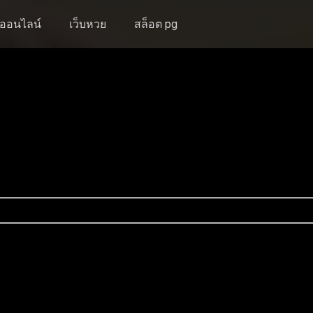
งออนไลน์
เว็บหวย
สล็อต pg