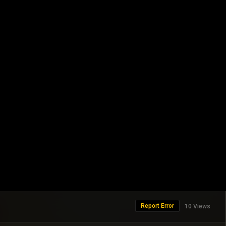
Report Error
10 Views