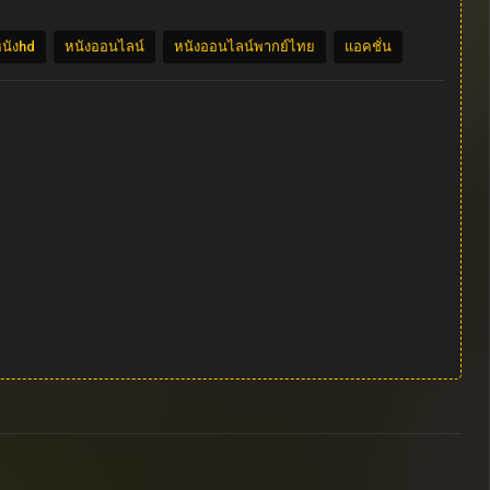
นังhd
หนังออนไลน์
หนังออนไลน์พากย์ไทย
แอคชั่น