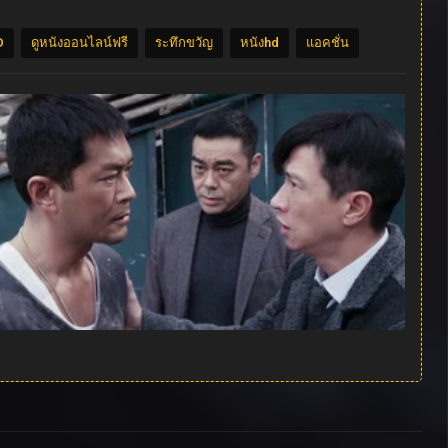
D
ดูหนังออนไลน์ฟรี
ระทึกขวัญ
หนังhd
แอคชั่น