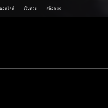
งออนไลน์
เว็บหวย
สล็อต pg