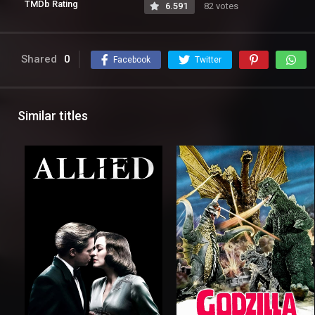
TMDb Rating
6.591
82 votes
Shared
0
Facebook
Twitter
Similar titles