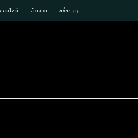
งออนไลน์
เว็บหวย
สล็อต pg