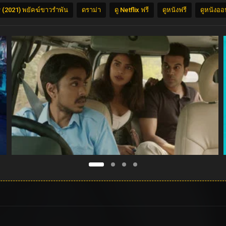
 (2021) พยัคฆ์ขาวรำพัน
ดราม่า
ดู Netflix ฟรี
ดูหนังฟรี
ดูหนังออ