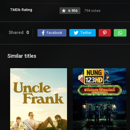
TMDb Rating
6.956
794 votes
Shared
0
Facebook
Twitter
Similar titles