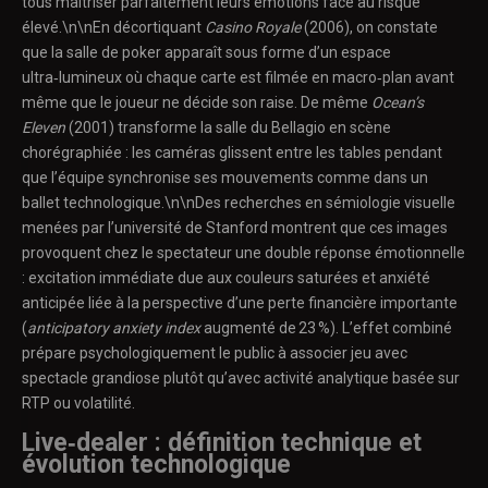
tous maîtriser parfaitement leurs émotions face au risque
élevé.\n\nEn décortiquant
Casino Royale
(2006), on constate
que la salle de poker apparaît sous forme d’un espace
ultra‑lumineux où chaque carte est filmée en macro‑plan avant
même que le joueur ne décide son raise. De même
Ocean’s
Eleven
(2001) transforme la salle du Bellagio en scène
chorégraphiée : les caméras glissent entre les tables pendant
que l’équipe synchronise ses mouvements comme dans un
ballet technologique.\n\nDes recherches en sémiologie visuelle
menées par l’université de Stanford montrent que ces images
provoquent chez le spectateur une double réponse émotionnelle
: excitation immédiate due aux couleurs saturées et anxiété
anticipée liée à la perspective d’une perte financière importante
(
anticipatory anxiety index
augmenté de 23 %). L’effet combiné
prépare psychologiquement le public à associer jeu avec
spectacle grandiose plutôt qu’avec activité analytique basée sur
RTP ou volatilité.
Live‑dealer : définition technique et
évolution technologique