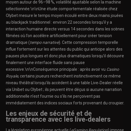
moyen autour de 96–98 %, volatilité ajustable selon la machine
sélectionnée.\n\nUne étude comportementale réalisée chez
Olybet mesure le temps moyen écoulé entre deux mains jouées
au blackjack traditionnel : environ 22 secondes lorsqu’il y a
interaction humaine directe versus 14 secondes dans les scènes
filmées où l’on accélère artificiellement pour créer tension
dramatique (
tempo narrative
). Cette compression temporelle
influe fortement sur les attentes du public qui anticipe alors des
pauses plus longues et donc plus dramatiques lorsqu’il découvre
finalement une interface fluide sans pause
excessive.\n\nConséquence principale : après avoir vu
Casino
Royale
, certains joueurs recherchent instinctivement ce même
niveau théâtral lorsqu’ils accèdent à une table Live‑Dealer réelle
via Unibet ou Olybet ; ils peuvent être déçus si aucune narration
additionnelle n’est fournie ou s’ils ne perçoivent pas
immédiatement des indices sociaux forts provenant du croupier.
Les enjeux de sécurité et de
transparence avec les live‑dealers
La législation européenne actuelle (
eGaming Regulation
) impose