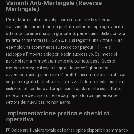
Varianti Anti‑Martingale (Reverse
Martingale)
L’Anti‑Martingale capovolge completamente lo schema
tradizionale aumentando la puntata soltanto dopo ogni vincita
ottenuta durante una spin gratuita.​ Si parte quindi dalla puntata
minima consentita (€0,05 o €0,10), si registra una vittoria — ad
esempio una scommessa su rosso con payout 1∶1 — e si
raddoppia l’importo solo per lo spin successivo.​ Se invece si
perde si torna immediatamente alla puntata base.​ Questo
metodo protegge il capitale gratuito perché gli aumenti
avvengono solo quando c’è già profitto accumulato nella stessa
sequenza gratuita.​ Inoltre massimizza il ritorno medio poiché i
cicli vincentI tendono ad amplificarsi rapidamente soprattutto
nelle prime dieci spin offerte dagli operatori più generosi nel
settore dei nuovi casino non aams.​
Implementazione pratica e checklist
operativa
1️⃣ Calcolare il valore totale delle free spins disponibili sommando