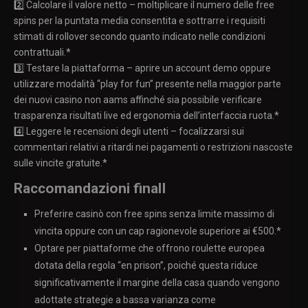
2️⃣ Calcolare il valore netto – moltiplicare il numero delle free
spins per la puntata media consentita e sottrarre i requisiti
stimati ​​di rollover secondo quanto indicato nelle condizioni
contrattuali.*
3️⃣ Testare la piattaforma – aprire un account demo oppure
utilizzare modalità “play for fun” presente nella maggior parte
dei nuovi casino non aams affinché sia possibile verificare
trasparenza risultati live ed ergonomia dell’interfaccia ruota.*
4️⃣ Leggere le recensioni degli utenti – focalizzarsi sui
commentari relativi a ritardi nei pagamenti o restrizioni nascoste
sulle vincite gratuite.*
Raccomandazioni final​I
Preferire casinò con free spins senza limite massimo di
vincita oppure con un cap ragionevole superiore ai €500.*
Optare per piattaforme che offrono roulette europea
dotata della regola “en prison”, poiché questa riduce
significativamente il margine della casa quando vengono
adottate strategie a bassa varianza come