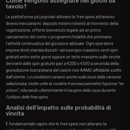
Come vengono assegnate nei giochi da
tavolo?
Le piattaforme più popolari attivano le free spins attraverso
diversi meccanismi: depositi minimi richiesti al momento della
registrazione, offerte benvenuto legate ad un primo
caricamento del conto o programmi fedeltà che premiano
l’attività continuativa del giocatore abituale. Ogni operatore
impone limiti standardizzati—ad esempio massimo venti spin
gratuiti entro sette giorni oppure un tetto massimo sulle vincite
derivanti dalle spin gratuite pari a €200 o €500 a seconda della
giurisdizione licenziataria del casinò non AAMS affidabile scelto
dall’utente.
Le condizioni variano anche sulla base della variante
selezionata; molte volte la roulette francese permette l’opzione “en
prison”, riducendo ulteriormente il margine della casa durante
l’utilizzo delle free spins.
Analisi dell’impatto sulle probabilità di
vincita
È fondamentale capire che le free spins non alterano la