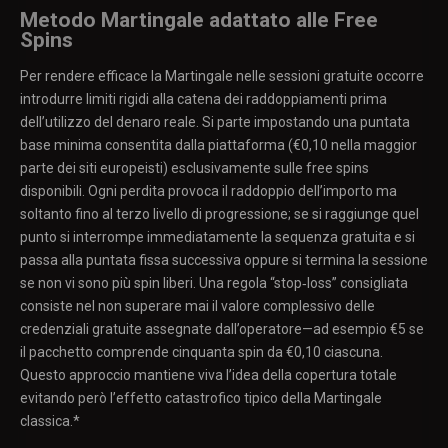
Metodo Martingale adattato alle Free
Spins
Per rendere efficace la Martingale nelle sessioni gratuite occorre
introdurre limiti rigidi alla catena dei raddoppiamenti prima
dell’utilizzo del denaro reale.​ Si parte impostando una puntata
base minima consentita dalla piattaforma (€0,10 nella maggior
parte dei siti europeisti) esclusivamente sulle free spins
disponibili.​ Ogni perdita provoca il raddoppio dell’importo ma
soltanto fino al terzo livello di progressione; se si raggiunge quel
punto si interrompe immediatamente la sequenza gratuita e si
passa alla puntata fissa successiva oppure si termina la sessione
se non vi sono più spin liberi.​ Una regola “stop‑loss” consigliata
consiste nel non superare mai il valore complessivo delle
credenziali gratuite assegnate dall’operatore—ad esempio €5 se
il pacchetto comprende cinquanta spin da €0,10 ciascuna.​
Questo approccio mantiene viva l’idea della copertura totale
evitando però l’effetto catastrofico tipico della Martingale
classica.*