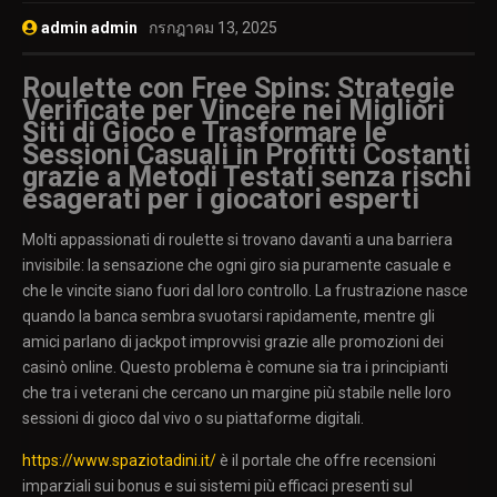
admin admin
กรกฎาคม 13, 2025
Roulette con Free Spins: Strategie
Verificate per Vincere nei Migliori
Siti di Gioco e Trasformare le
Sessioni Casuali in Profitti Costanti
grazie a Metodi Testati senza rischi
esagerati per i giocatori esperti
Molti appassionati di roulette si trovano davanti a una barriera
invisibile: la sensazione che ogni giro sia puramente casuale e
che le vincite siano fuori dal loro controllo. La frustrazione nasce
quando la banca sembra svuotarsi rapidamente, mentre gli
amici parlano di jackpot improvvisi grazie alle promozioni dei
casinò online. Questo problema è comune sia tra i principianti
che tra i veterani che cercano un margine più stabile nelle loro
sessioni di gioco dal vivo o su piattaforme digitali.
https://www.spaziotadini.it/
è il portale che offre recensioni
imparziali sui bonus e sui sistemi più efficaci presenti sul