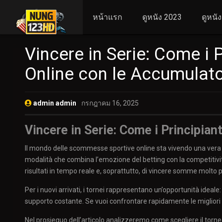
หน้าแรก
ดูหนัง 2023
ดูหนั
Vincere in Serie: Come i
Online con le Accumulat
admin admin
กรกฎาคม 16, 2025
Vincere in Serie: Come i Principia
Il mondo delle scommesse sportive online sta vivendo una vera e 
modalità che combina l’emozione del betting con la competitivit
risultati in tempo reale e, soprattutto, di vincere somme molto p
Per i nuovi arrivati, i tornei rappresentano un’opportunità ideale:
supporto costante. Se vuoi confrontare rapidamente le migliori p
Nel prosieguo dell’articolo analizzeremo come scegliere il torn