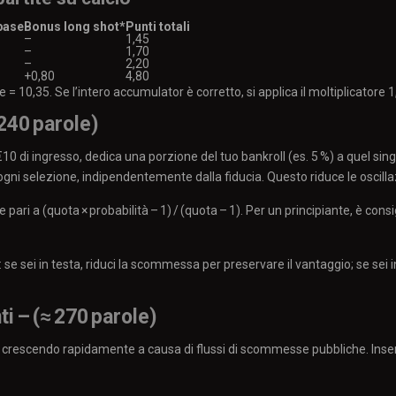
base
Bonus long shot*
Punti totali
–
1,45
–
1,70
–
2,20
+0,80
4,80
 = 10,35. Se l’intero accumulator è corretto, si applica il moltiplicatore 1
 240 parole)
 €10 di ingresso, dedica una porzione del tuo bankroll (es. 5 %) a quel sin
ni selezione, indipendentemente dalla fiducia. Questo riduce le oscillaz
e pari a (quota × probabilità – 1) / (quota – 1). Per un principiante, è con
e sei in testa, riduci la scommessa per preservare il vantaggio; se sei 
ti – (≈ 270 parole)
 sta crescendo rapidamente a causa di flussi di scommesse pubbliche. I