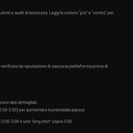
nti e audit di sicurezza. Leggi le sezioni “pro” e “contro” per
verificare la reputazione di ciascuna piattaforma prima di
ono dati dettagliati.
(2.50‑3.50) per aumentare il potenziale payout.
 2.00‑3.00 e una “long shot” sopra 3.00.