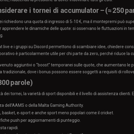
siderare i tornei di accumulator – (≈ 250 pa
tornei richiedono una quota di ingresso di 5‑10 €, ma il montepremi può s
 apprendere le dinamiche delle quote: si osservano le fluttuazioni in tempo 
g.
at live e i gruppi su Discord permettono di scambiare idee, chiedere consi
tivo è particolarmente utile per chi parte da zero, perché riduce la cu
nvenuto aggiuntivi o “boost” temporanei sulle quote, che aumentano le pr
adizionale, dove i bonus possono essere soggetti a requisiti di rollover
 300 parole)
i tornei, la varietà di sport disponibili e il livello di assistenza clienti. E
nza dell’AAMS o della Malta Gaming Authority.
s, basket, e‑sport e anche sport meno popolari come il cricket.
tifiche push per aggiornamenti di punteggio.
sta rapidi.