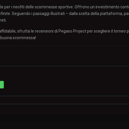
ale per i neofiti delle scommesse sportive. Offrono un investimento con
efinite. Seguendo i passaggi illustrati – dalla scelta della piattaforma, p
eti.
fidabile, sfrutta le recensioni di Pegaso Project per scegliere il torneo p
 e buona scommessa!