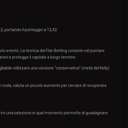
,2, portando il punteggio a 12,42.
golo evento. La tecnica del Flat‑Betting consiste nel puntare
ioni e protegge il capitale a lungo termine.
sigliabile utilizzare una versione “conservativa” (metà del Kelly)
in coda, valuta un piccolo aumento per cercare di recuperare
nserire una selezione in quel momento permette di guadagnare