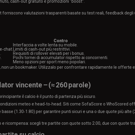
nuto, cash‑out gratuito e promozioni “boost”.
orniscono valutazioni trasparenti basate su test reali, feedback degli ute
Contro
Interfaccia a volte lenta su mobile.
e‑chat.
Limiti di cash‑out più restrittivi.
.
Requisiti di rollover elevati per i bonus.
.
Pochi tornei di accumulator rispetto ai concorrenti.
Meno opzioni per sport meno popolari.
, non un bookmaker. Utilizzalo per confrontare rapidamente le offerte e 
ator vincente – (≈ 260 parole)
incipiante il calcio è il punto di partenza più sicuro.
ni, condizioni meteo e head‑to‑head. Siti come SofaScore o WhoScored offr
asse (1.30‑1.80) per garantire punti sicuri e una o due quote più alte 
o e ricompensa: scegli tre partite con quote sotto 2.00, due con quote tra
artite su calcio