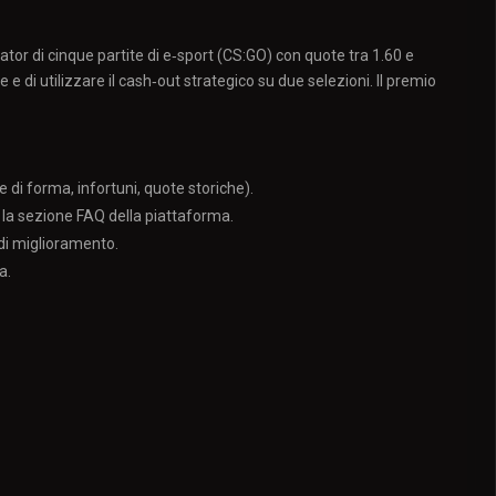
or di cinque partite di e‑sport (CS:GO) con quote tra 1.60 e
e di utilizzare il cash‑out strategico su due selezioni. Il premio
e di forma, infortuni, quote storiche).
e la sezione FAQ della piattaforma.
di miglioramento.
a.