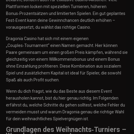
Plattformen locken mit speziellen Turnieren, höheren
Bonus‑Prozentsätzen und limitierten Spielen. Ein gut geplantes
Fest‑Event kann deine Gewinnchancen deutlich erhöhen –
vorausgesetzt, du wählst das richtige Casino.
Dragonia Casino hat sich mit einem eigenen
„Couples‑Tournament“ einen Namen gemacht. Hier können
Paare gemeinsam um einen großen Preis kämpfen, während sie
gleichzeitig von einem Willkommensbonus und einem Bonus
ohne Einzahlung profitieren. Diese Kombination aus sozialem
Spiel und zusätzlichem Kapital ist ideal für Spieler, die sowohl
Spaß als auch Profit suchen.
Wenn du dich fragst, wie du das Beste aus diesem Event
herausholen kannst, bist du hier genau richtig. Im Folgenden
erfährst du, welche Schritte du gehen solltest, welche Fehler du
vermeiden musst und warum Dragonia genau die richtige Wahl
für dein weihnachtliches Spielvergnügen ist.
Grundlagen des Weihnachts‑Turniers –