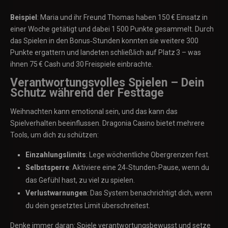
Beispiel
: Maria und ihr Freund Thomas haben 150 € Einsatz in
einer Woche getätigt und dabei 1 500 Punkte gesammelt. Durch
das Spielen in den Bonus‑Stunden konnten sie weitere 300
Punkte ergattern und landeten schließlich auf Platz 3 – was
ihnen 75 € Cash und 30 Freispiele einbrachte.
Verantwortungsvolles Spielen – Dein
Schutz während der Festtage
Weihnachten kann emotional sein, und das kann das
Spielverhalten beeinflussen. Dragonia Casino bietet mehrere
Tools, um dich zu schützen:
Einzahlungslimits
: Lege wöchentliche Obergrenzen fest.
Selbstsperre
: Aktiviere eine 24‑Stunden‑Pause, wenn du
das Gefühl hast, zu viel zu spielen.
Verlustwarnungen
: Das System benachrichtigt dich, wenn
du dein gesetztes Limit überschreitest.
Denke immer daran: Spiele verantwortungsbewusst und setze