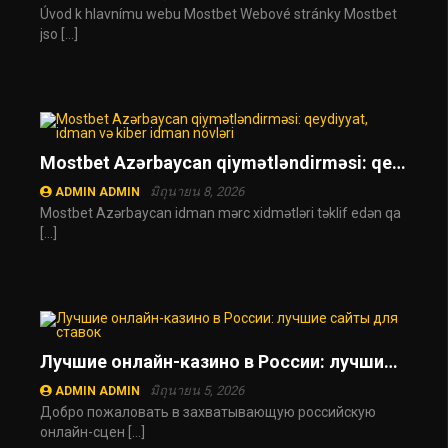
Úvod k hlavnímu webu Mostbet Webové stránky Mostbet
jso […]
Mostbet Azərbaycan qiymətləndirməsi: qeydiyyat, idman və kiber idman növləri
มิถุนายน 8, 2026
ADMIN ADMIN
Mostbet Azərbaycan idman mərc xidmətləri təklif edən qa
[…]
Лучшие онлайн-казино в России: лучшие сайты для ставок
มิถุนายน 5, 2026
ADMIN ADMIN
Добро пожаловать в захватывающую российскую
онлайн-сцен […]