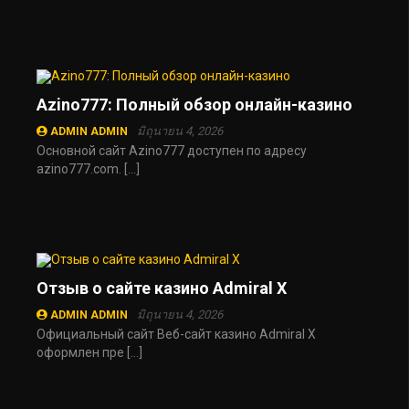
Azino777: Полный обзор онлайн-казино
มิถุนายน 4, 2026
ADMIN ADMIN
Основной сайт Azino777 доступен по адресу
azino777.com. […]
Отзыв о сайте казино Admiral X
มิถุนายน 4, 2026
ADMIN ADMIN
Официальный сайт Веб-сайт казино Admiral X
оформлен пре […]