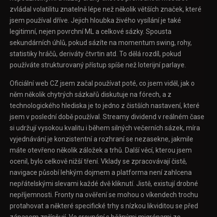
zvládal volatilitu znatelně lépe než několik větších značek, které
jsem používal dříve. Jejich hloubka živého vysílání je také
legitimní, nejen povrchní ML a celkové sázky. Spousta
sekundárních úhlů, pokud sázíte na momentum swing, rohy,
statistiky hráčů, deriváty čtvrtin atd. To dělá rozdíl, pokud
používáte strukturovaný přístup spíše než loterijní parlaye.
Oficiální web CZ jsem začal používat poté, co jsem viděl, jak o
něm několik chytrých sázkařů diskutuje na fórech, a z
technologického hlediska je to jedno z čistších nastavení, které
jsem v poslední době používal. Streamy dividend v reálném čase
si udržují vysokou kvalitu i během silných večerních sázek, míra
vyjednávání je konzistentní a rozhraní se nezasekne, jakmile
máte otevřeno několik záložek a trhů. Další věcí, kterou jsem
ocenil, bylo celkově nižší tření. Vklady se zpracovávají čistě,
navigace působí lehkým dojmem a platforma není zahlcena
nepřátelskými slevami každé dvě kliknutí. Jistě, existují drobné
nepříjemnosti. Fronty na ověření se mohou o víkendech trochu
protahovat a některé specifické trhy s nízkou likviditou se před