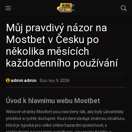
Můj pravdivý názor na
Mostbet v Česku po
několika měsících
každodenního používání
admin admin
มิถุนายน 9, 2026
Úvod k hlavnímu webu Mostbet
Webové stránky Mostbet jsou navrženy tak, aby byly uživatelsky
přívětivé a rychle dostupné. Rozvržení sleduje známou strukturu,
která je typická pro velké online hazardní společnosti, s