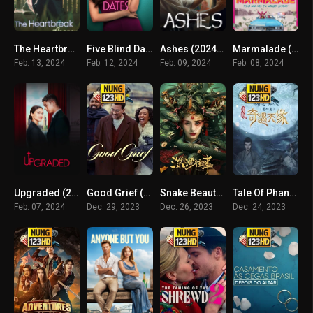
The Heartbreak Agency (2024) คลินิกบำบัดไข้ใจ
Five Blind Dates (2024) ห้าเดทวุ่น ลุ้นพบรัก
Ashes (2024) เถ้าถ่าน
Marmalade (2024) แผนปล้นยัยส้มซ่า
Feb. 13, 2024
Feb. 12, 2024
Feb. 09, 2024
Feb. 08, 2024
Upgraded (2024) รักฉบับอัปเกรด
Good Grief (2024) ให้ตายเถอะความโศก
Snake Beauty (2023) สระนาคาพิศวง
Tale Of Phantom A Love Story (2023) ชะตานำพารัก
Feb. 07, 2024
Dec. 29, 2023
Dec. 26, 2023
Dec. 24, 2023