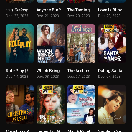
ผจญภัยล่าขุมทรัพย์หมื่นลี้ (2023) The Adventures
Anyone But You (2023) เกลียดนัก รักซะเลย
The Taming of the Shrewd 2 (2023)
Love Is Blind Brazil: After the Altar (2023) วิวาห์แปลกหน้า: บราซิล หลังงานแต่ง
Dec. 22, 2023
Dec. 21, 2023
Dec. 20, 2023
Dec. 20, 2023
Role Play (2024) โรลเพลย์ สวมรอยมารัก
Which Brings Me to You (2023) สิ่งที่พาฉันมาพบคุณ
The Archies (2023) ดิ อาร์ชี่ส์
Dating Santa (2023)
Dec. 14, 2023
Dec. 08, 2023
Dec. 07, 2023
Dec. 07, 2023
Christmas As Usual (2023) คริสตมาสธรรมด๊า… ธรรมดา
Legend of Ghost YingNing (2023) ตำนานอิงหนิง
Match Point Match Love (2005) เพราะรักครับผม
Single in Seoul (2023)