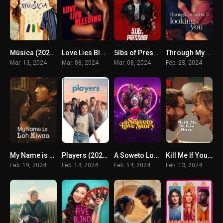
Música (2024) ดนตรีดลใจ
Love Lies Bleeding (2024) รัก ร้าย ร้าย
5lbs of Pressure (2024)
Through My Window 3: Looking at You (2024) รักผ่านหน้าต่าง: ดวงตาจ้องมองเธอ
Mar. 13, 2024
Mar. 08, 2024
Mar. 08, 2024
Feb. 23, 2024
My Name is Loh Kiwan (2024) ผมชื่อโรกีวาน
Players (2024) เลิกเล่นมาเริ่มรัก
A Soweto Love Story (2024) ความรักสไตล์โซเวโต
Kill Me If You Dare (2024) ถ้ากล้า ก็ฆ่าเลย
Feb. 19, 2024
Feb. 14, 2024
Feb. 14, 2024
Feb. 13, 2024