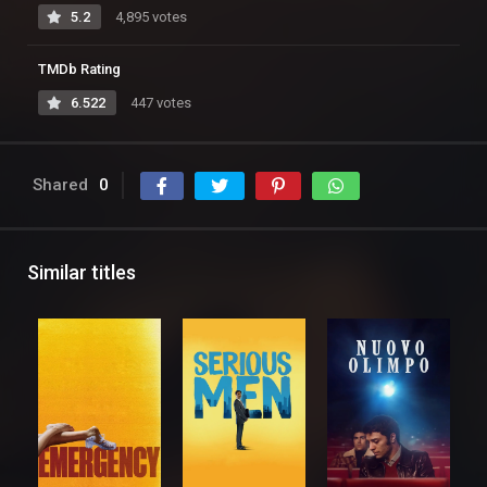
5.2
4,895 votes
TMDb Rating
6.522
447 votes
Shared
0
Similar titles