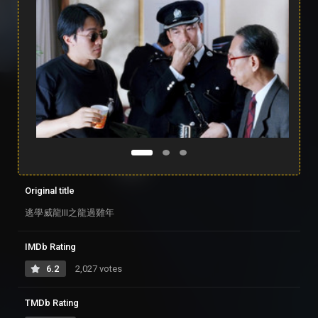
Original title
逃學威龍III之龍過雞年
IMDb Rating
6.2
2,027 votes
TMDb Rating