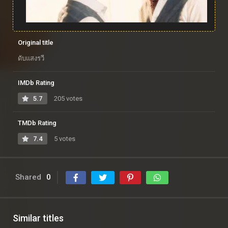
Original title
ดับแสงรวี
IMDb Rating
5.7
205 votes
TMDb Rating
7.4
5 votes
Shared
0
Similar titles