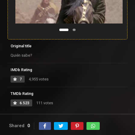
Original title
Quién sabe?
IMDb Rating
7
4,955 votes
TMDb Rating
6.523
111 votes
Shared
0