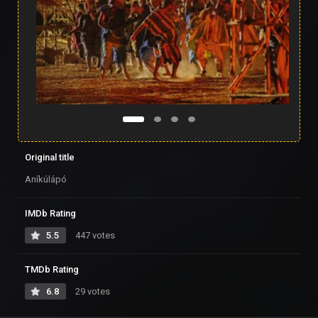
Original title
Aníkúlápó
IMDb Rating
5.5
447 votes
TMDb Rating
6.8
29 votes