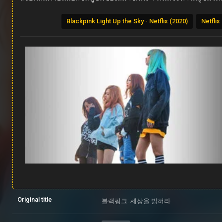
Blackpink Light Up the Sky - Netflix (2020)
Netflix
Original title
블랙핑크: 세상을 밝혀라