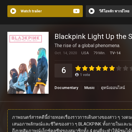
Watch trailer
วีดีโอหลัก พากย์ไทย
Blackpink Light Up the S
The rise of a global phenomena.
Oct. 14, 2020
USA
79 Min.
TV-14
6
1
vote
Documentary
Music
ดูหนังออนไลน์
ภาพยนตร์สารคดีนี้ถ่ายทอดเรื่องราวการเดินทางของสาว ๆ วงดนตรี
เสนอภาพลักษณ์และชีวิตของสาว ๆ BLACKPINK ทั้งภายในและนอกเว
ถึงบทสัมภาษณ์เอ็กซ์คลูซีฟของสมาชิกทั้ง 4 คนที่จะทำให้ผู้ชมได้เร