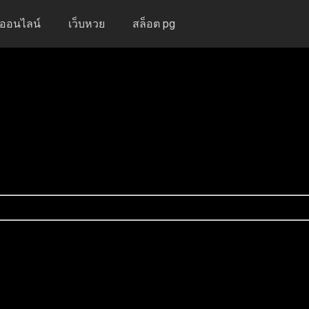
งออนไลน์
เว็บหวย
สล็อต pg