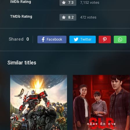
IMDb Rating
7.3
7,152 votes
TMDb Rating
8.2
472 votes
Shared
0
Facebook
Twitter
Similar titles