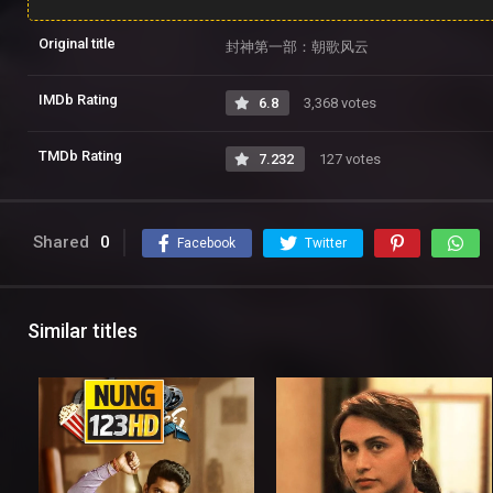
Original title
封神第一部：朝歌风云
IMDb Rating
6.8
3,368 votes
TMDb Rating
7.232
127 votes
Shared
0
Facebook
Twitter
Similar titles