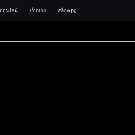
งออนไลน์
เว็บหวย
สล็อต pg