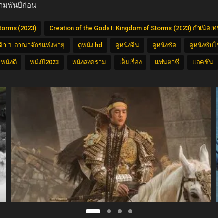
สามพันปีก่อน
Storms (2023)
Creation of the Gods I: Kingdom of Storms (2023) กำเนิดเท
จ้า 1: อาณาจักรแห่งพายุ
ดูหนัง hd
ดูหนังจีน
ดูหนังชัด
ดูหนังซับ
หนังดี
หนังปี2023
หนังสงคราม
เต็มเรื่อง
แฟนตาซี
แอคชั่น