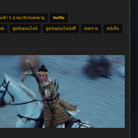
พเจ้า 1: อาณาจักรแห่งพายุ
Netflix
ไทย
ดูหนังออนไลน์
ดูหนังออนไลน์ฟรี
สงคราม
หนังจีน