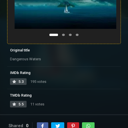
Original title
Dangerous Waters
IMDb Rating
5.3
195 votes
TMDb Rating
5.5
11 votes
Shared
0