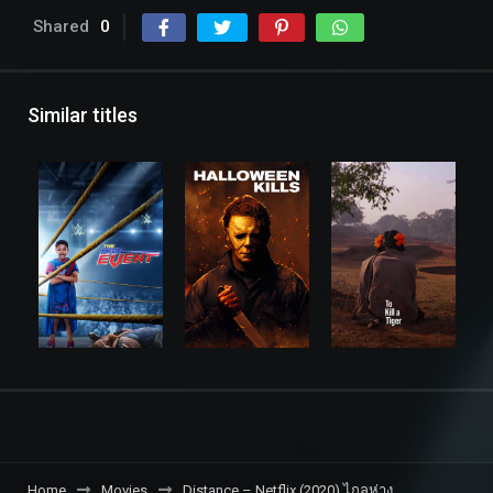
Shared
0
Similar titles
Home
Movies
Distance – Netflix (2020) ไกลห่าง