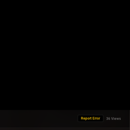
Report Error
36 Views