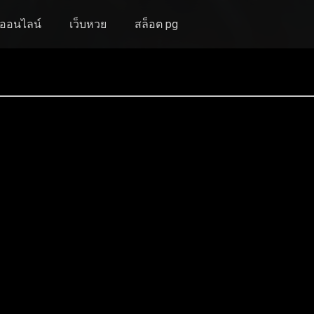
งออนไลน์
เว็บหวย
สล็อต pg