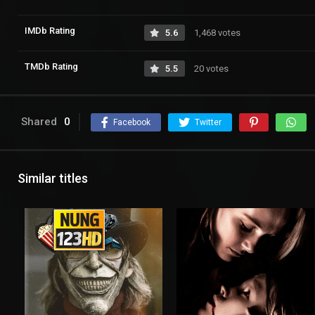
IMDb Rating
5.6
1,468 votes
TMDb Rating
5.5
20 votes
Shared
0
Facebook
Twitter
Similar titles