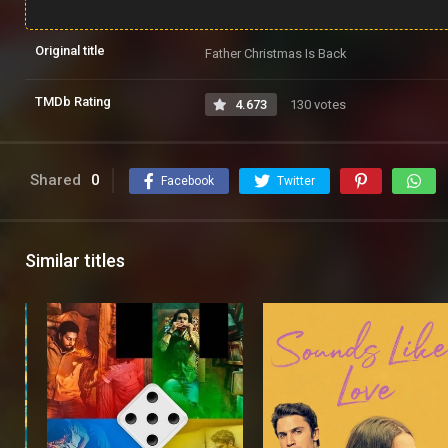
Original title
Father Christmas Is Back
TMDb Rating
4.673
130 votes
Shared
0
Facebook
Twitter
Similar titles