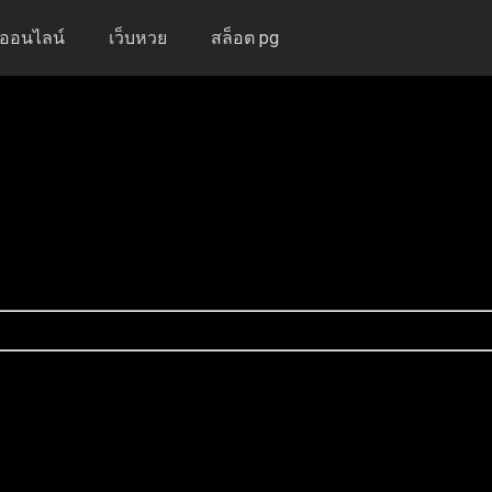
งออนไลน์
เว็บหวย
สล็อต pg