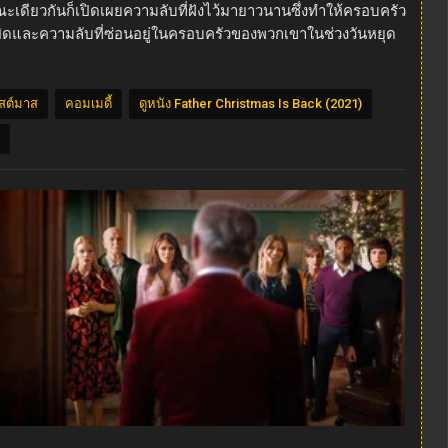
 ขณะเดียวกันก็เปิดเผยความลับที่ฝังไว้มายาวนานซึ่งทำให้ครอบครัว
ิดและความลับที่ซ่อนอยู่ในครอบครัวของพวกเขาในช่วงวันหยุด
ิสต์มาส
คอมเมดี้
ดูหนัง Father Christmas Is Back (2021)