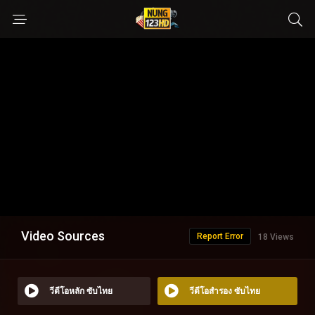
Video Sources
Report Error
18 Views
วีดีโอหลัก ซับไทย
วีดีโอสำรอง ซับไทย