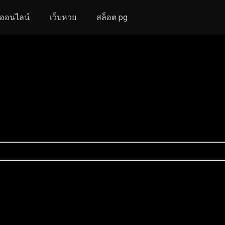
งออนไลน์
เว็บหวย
สล็อต pg