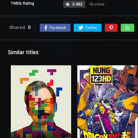
TMDb Rating
5.982
56 votes
Shared
0
Facebook
Twitter
Similar titles