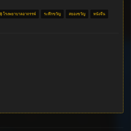
020) โรงพยาบาลอาถรรพ์
ระทึกขวัญ
สยองขวัญ
หนังจีน